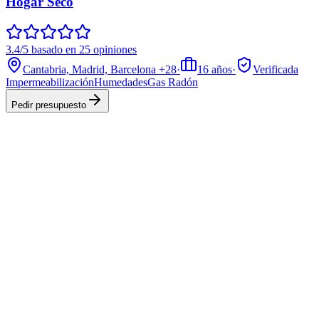
Hogar Seco
3.4/5 basado en 25 opiniones
Cantabria, Madrid, Barcelona
+28
·
16
años
·
Verificada
Impermeabilización
Humedades
Gas Radón
Pedir presupuesto