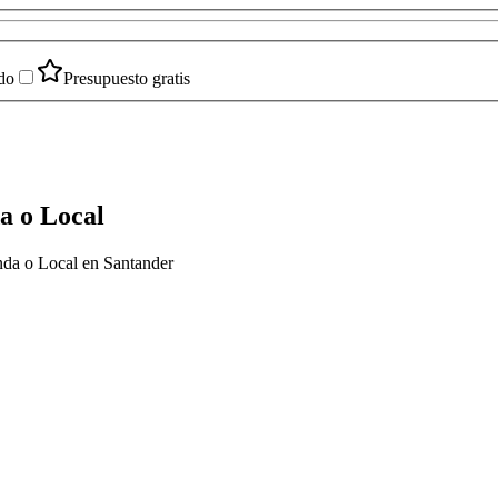
do
Presupuesto gratis
a o Local
nda o Local en Santander