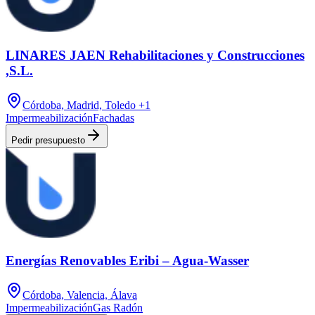
LINARES JAEN Rehabilitaciones y Construcciones
,S.L.
Córdoba, Madrid, Toledo
+1
Impermeabilización
Fachadas
Pedir presupuesto
Energías Renovables Eribi – Agua-Wasser
Córdoba, Valencia, Álava
Impermeabilización
Gas Radón