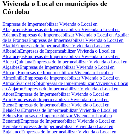
Vivienda o Local en municipios de
Córdoba
Empresas de Impermeabilizar Vivienda o Local en
Abejorreras
Empresas de Impermeabilizar Vivienda o Local en
Adamuz
Empresas de Impermeabilizar Vivienda o Local en Aguilar
de la Frontera
Empresas de Impermeabilizar Vivienda o Local en
Aladid
Empresas de Impermeabilizar Vivienda o Local en
Albendín
Empresas de Impermeabilizar Vivienda o Local en
Alcaracejos
Empresas de Impermeabilizar Vivienda o Local en
Aldea Quintana
Empresas de Impermeabilizar Vivienda o Local en
Algarbes
Empresas de Impermeabilizar Vivienda o Local en
Almarja
Empresas de Impermeabilizar Vivienda o Local en
Almedinilla
Empresas de Impermeabilizar Vivienda o Local en
Almodóvar del Río
Empresas de Impermeabilizar Vivienda o Local
en Anjaron
Empresas de Impermeabilizar Vivienda o Local en
Añora
Empresas de Impermeabilizar Vivienda o Local en
Arriel
Empresas de Impermeabilizar Vivienda o Local en
Baena
Empresas de Impermeabilizar Vivienda o Local en
Belalcázar
Empresas de Impermeabilizar Vivienda o Local en
Bélmez
Empresas de Impermeabilizar Vivienda o Local en
Benamejí
Empresas de Impermeabilizar Vivienda o Local en
Bernabe
Empresas de Impermeabilizar Vivienda o Local en
Bujalance
Empresas de Impermeabilizar Vivienda o Local en