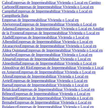
Cabra
Empresas de Impermeabilizar Vivienda o Local en Camino
Carbonell
Empresas de Impermeabilizar Vivienda o Local en
Campiña
Empresas de Impermeabilizar Vivienda o Local en
Campiñuela Baja
Empresas de Impermeabilizar Vivienda o Local en
Abejorreras
Empresas de Impermeabilizar Vivienda o Local en
Adamuz
Empresas de Impermeabilizar Vivienda o Local en Aguilar
de la Frontera
Empresas de Impermeabilizar Vivienda o Local en
Aladid
Empresas de Impermeabilizar Vivienda o Local en
Albendín
Empresas de Impermeabilizar Vivienda o Local en
Alcaracejos
Empresas de Impermeabilizar Vivienda o Local en
Aldea Quintana
Empresas de Impermeabilizar Vivienda o Local en
Algarbes
Empresas de Impermeabilizar Vivienda o Local en
Almarja
Empresas de Impermeabilizar Vivienda o Local en
Almedinilla
Empresas de Impermeabilizar Vivienda o Local en
Almodóvar del Río
Empresas de Impermeabilizar Vivienda o Local
en Anjaron
Empresas de Impermeabilizar Vivienda o Local en
Añora
Empresas de Impermeabilizar Vivienda o Local en
Arriel
Empresas de Impermeabilizar Vivienda o Local en
Baena
Empresas de Impermeabilizar Vivienda o Local en
Belalcázar
Empresas de Impermeabilizar Vivienda o Local en
Bélmez
Empresas de Impermeabilizar Vivienda o Local en
Benamejí
Empresas de Impermeabilizar Vivienda o Local en
Bernabe
Empresas de Impermeabilizar Vivienda o Local en
Bujalance
Empresas de Impermeabilizar Vivienda o Local en