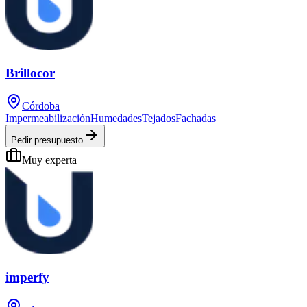
Brillocor
Córdoba
Impermeabilización
Humedades
Tejados
Fachadas
Pedir presupuesto
Muy experta
imperfy