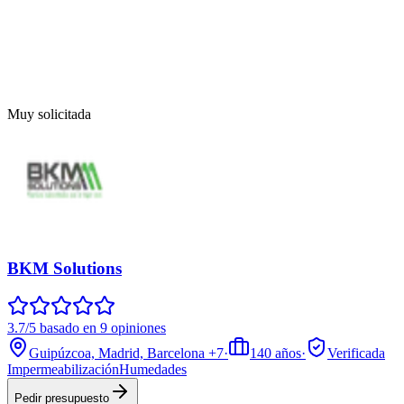
Muy solicitada
BKM Solutions
3.7/5 basado en 9 opiniones
Guipúzcoa, Madrid, Barcelona
+7
·
140
años
·
Verificada
Impermeabilización
Humedades
Pedir presupuesto