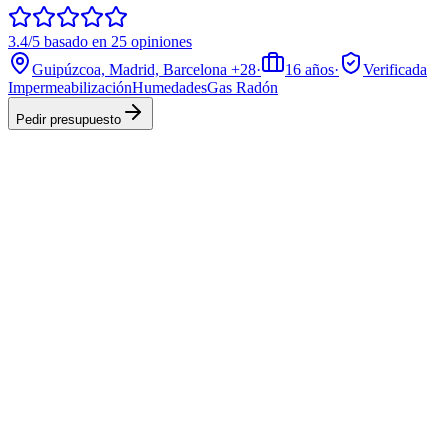
3.4/5 basado en 25 opiniones
Guipúzcoa, Madrid, Barcelona
+28
·
16
años
·
Verificada
Impermeabilización
Humedades
Gas Radón
Pedir presupuesto