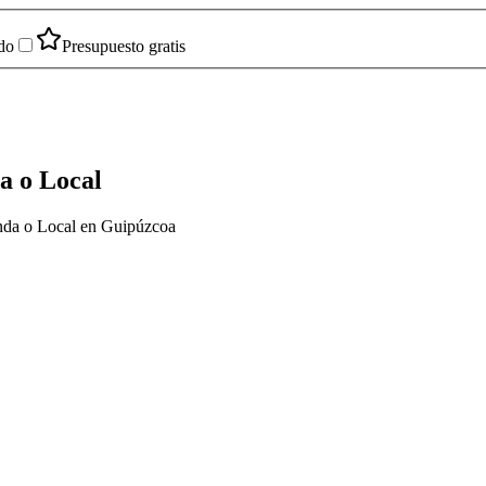
do
Presupuesto gratis
a o Local
enda o Local en Guipúzcoa