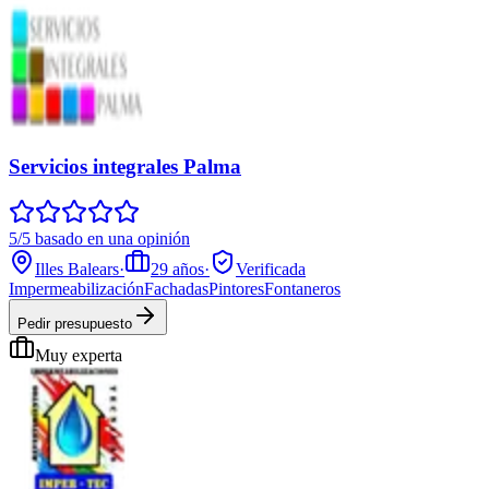
Servicios integrales Palma
5/5 basado en una opinión
Illes Balears
·
29
años
·
Verificada
Impermeabilización
Fachadas
Pintores
Fontaneros
Pedir presupuesto
Muy experta