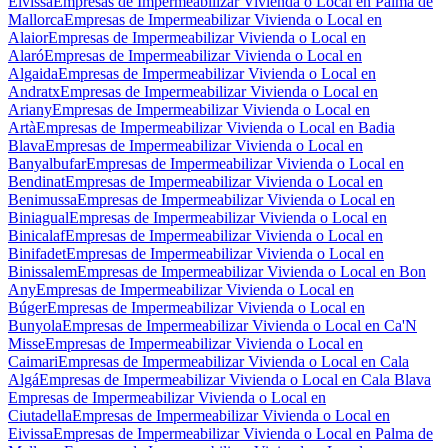
Eivissa
Empresas de Impermeabilizar Vivienda o Local en Palma de
Mallorca
Empresas de Impermeabilizar Vivienda o Local en
Alaior
Empresas de Impermeabilizar Vivienda o Local en
Alaró
Empresas de Impermeabilizar Vivienda o Local en
Algaida
Empresas de Impermeabilizar Vivienda o Local en
Andratx
Empresas de Impermeabilizar Vivienda o Local en
Ariany
Empresas de Impermeabilizar Vivienda o Local en
Artà
Empresas de Impermeabilizar Vivienda o Local en Badia
Blava
Empresas de Impermeabilizar Vivienda o Local en
Banyalbufar
Empresas de Impermeabilizar Vivienda o Local en
Bendinat
Empresas de Impermeabilizar Vivienda o Local en
Benimussa
Empresas de Impermeabilizar Vivienda o Local en
Biniagual
Empresas de Impermeabilizar Vivienda o Local en
Binicalaf
Empresas de Impermeabilizar Vivienda o Local en
Binifadet
Empresas de Impermeabilizar Vivienda o Local en
Binissalem
Empresas de Impermeabilizar Vivienda o Local en Bon
Any
Empresas de Impermeabilizar Vivienda o Local en
Búger
Empresas de Impermeabilizar Vivienda o Local en
Bunyola
Empresas de Impermeabilizar Vivienda o Local en Ca'N
Misse
Empresas de Impermeabilizar Vivienda o Local en
Caimari
Empresas de Impermeabilizar Vivienda o Local en Cala
Algá
Empresas de Impermeabilizar Vivienda o Local en Cala Blava
Empresas de Impermeabilizar Vivienda o Local en
Ciutadella
Empresas de Impermeabilizar Vivienda o Local en
Eivissa
Empresas de Impermeabilizar Vivienda o Local en Palma de