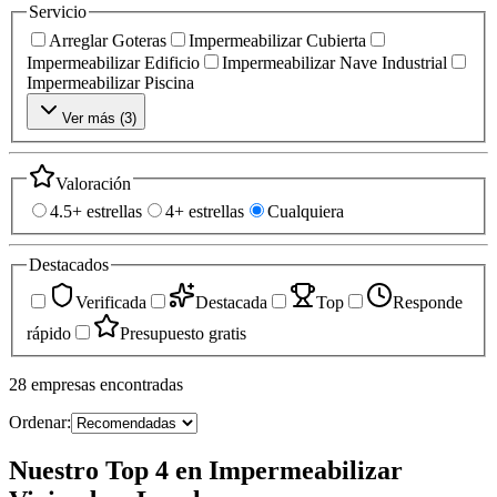
Servicio
Arreglar Goteras
Impermeabilizar Cubierta
Impermeabilizar Edificio
Impermeabilizar Nave Industrial
Impermeabilizar Piscina
Ver más (
3
)
Valoración
4.5+ estrellas
4+ estrellas
Cualquiera
Destacados
Verificada
Destacada
Top
Responde
rápido
Presupuesto gratis
28
empresas
encontradas
Ordenar:
Nuestro Top 4 en Impermeabilizar