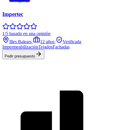
Impertec
1/5 basado en una opinión
Illes Balears
·
12
años
·
Verificada
Impermeabilización
Tejados
Fachadas
Pedir presupuesto