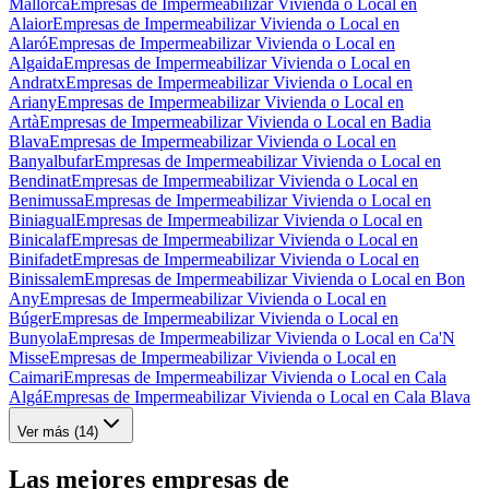
Mallorca
Empresas de Impermeabilizar Vivienda o Local en
Alaior
Empresas de Impermeabilizar Vivienda o Local en
Alaró
Empresas de Impermeabilizar Vivienda o Local en
Algaida
Empresas de Impermeabilizar Vivienda o Local en
Andratx
Empresas de Impermeabilizar Vivienda o Local en
Ariany
Empresas de Impermeabilizar Vivienda o Local en
Artà
Empresas de Impermeabilizar Vivienda o Local en Badia
Blava
Empresas de Impermeabilizar Vivienda o Local en
Banyalbufar
Empresas de Impermeabilizar Vivienda o Local en
Bendinat
Empresas de Impermeabilizar Vivienda o Local en
Benimussa
Empresas de Impermeabilizar Vivienda o Local en
Biniagual
Empresas de Impermeabilizar Vivienda o Local en
Binicalaf
Empresas de Impermeabilizar Vivienda o Local en
Binifadet
Empresas de Impermeabilizar Vivienda o Local en
Binissalem
Empresas de Impermeabilizar Vivienda o Local en Bon
Any
Empresas de Impermeabilizar Vivienda o Local en
Búger
Empresas de Impermeabilizar Vivienda o Local en
Bunyola
Empresas de Impermeabilizar Vivienda o Local en Ca'N
Misse
Empresas de Impermeabilizar Vivienda o Local en
Caimari
Empresas de Impermeabilizar Vivienda o Local en Cala
Algá
Empresas de Impermeabilizar Vivienda o Local en Cala Blava
Ver más (
14
)
Las mejores empresas de