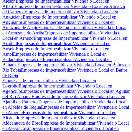
Alesón
Empresas de Impermeabilizar Vivienda o Local en
Alfaro
Empresas de Impermeabilizar Vivienda o Local en Almarza
de Cameros
Empresas de Impermeabilizar Vivienda o Local en
Anguciana
Empresas de Impermeabilizar Vivienda o Local en
Anguiano
Empresas de Impermeabilizar Vivienda o Local en
Arenzana de Abajo
Empresas de Impermeabilizar Vivienda o Local
en Arenzana de Arriba
Empresas de Impermeabilizar Vivienda o
Local en Arnedo
Empresas de Impermeabilizar Vivienda o Local en
Arrúbal
Empresas de Impermeabilizar Vivienda o Local en
Ausejo
Empresas de Impermeabilizar Vivienda o Local en
Autol
Empresas de Impermeabilizar Vivienda o Local en
Badarán
Empresas de Impermeabilizar Vivienda o Local en
Bañares
Empresas de Impermeabilizar Vivienda o Local en Baños de
Rio Tobia
Empresas de Impermeabilizar Vivienda o Local en Baños
de Rioja
Empresas de Impermeabilizar Vivienda o Local en
Logroño
Empresas de Impermeabilizar Vivienda o Local en
Agoncillo
Empresas de Impermeabilizar Vivienda o Local en Aguilar
del Río Alhama
Empresas de Impermeabilizar Vivienda o Local en
Ajamil de Cameros
Empresas de Impermeabilizar Vivienda o Local
en Albelda de Iregua
Empresas de Impermeabilizar Vivienda o Local
en Alberite
Empresas de Impermeabilizar Vivienda o Local en
Alcanadre
Empresas de Impermeabilizar Vivienda o Local en
Aldeanueva de Ebro
Empresas de Impermeabilizar Vivienda o Local
en Alesanco
Empresas de Impermeabilizar Vivienda o Local en