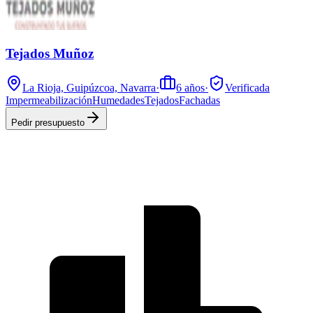
Tejados Muñoz
La Rioja, Guipúzcoa, Navarra
·
6
años
·
Verificada
Impermeabilización
Humedades
Tejados
Fachadas
Pedir presupuesto