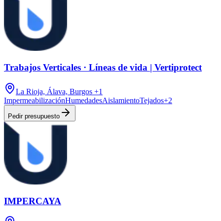
Trabajos Verticales · Líneas de vida | Vertiprotect
La Rioja, Álava, Burgos
+1
Impermeabilización
Humedades
Aislamiento
Tejados
+
2
Pedir presupuesto
IMPERCAYA