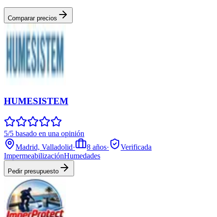
Comparar precios
HUMESISTEM
5/5 basado en una opinión
Madrid, Valladolid
·
8
años
·
Verificada
Impermeabilización
Humedades
Pedir presupuesto