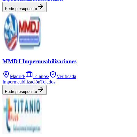
Pedir presupuesto
MMDJ Impermeabilizaciones
Madrid
·
14
años
·
Verificada
Impermeabilización
Tejados
Pedir presupuesto