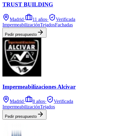
TRUST BUILDING
Madrid
·
11
años
·
Verificada
Impermeabilización
Tejados
Fachadas
Pedir presupuesto
Impermeabilizaciones Alcivar
Madrid
·
8
años
·
Verificada
Impermeabilización
Tejados
Pedir presupuesto