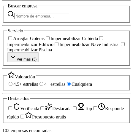
Buscar
empresa
Servicio
Arreglar Goteras
Impermeabilizar Cubierta
Impermeabilizar Edificio
Impermeabilizar Nave Industrial
Impermeabilizar Piscina
Ver más (
3
)
Valoración
4.5+ estrellas
4+ estrellas
Cualquiera
Destacados
Verificada
Destacada
Top
Responde
rápido
Presupuesto gratis
102
empresas
encontradas