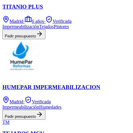
TITANIO PLUS
Madrid
·
6
años
·
Verificada
Impermeabilización
Tejados
Pintores
Pedir presupuesto
HUMEPAR IMPERMEABILIZACION
Madrid
·
Verificada
Impermeabilización
Humedades
Pedir presupuesto
TM