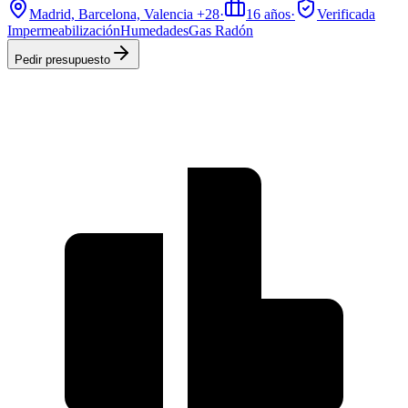
Madrid, Barcelona, Valencia
+28
·
16
años
·
Verificada
Impermeabilización
Humedades
Gas Radón
Pedir presupuesto