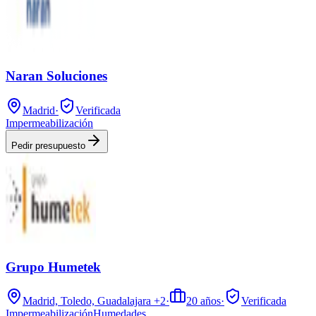
Naran Soluciones
Madrid
·
Verificada
Impermeabilización
Pedir presupuesto
Grupo Humetek
Madrid, Toledo, Guadalajara
+2
·
20
años
·
Verificada
Impermeabilización
Humedades