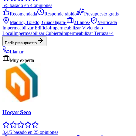
5/5 basado en 4 opiniones
Recomendada
Responde rápido
Presupuesto gratis
Madrid, Toledo, Guadalajara
·
21
años
·
Verificada
Impermeabilizar Edificio
Impermeabilizar Vivienda o
Local
Impermeabilizar Cubierta
Impermeabilizar Terraza
+
4
Pedir presupuesto
Llamar
Muy experta
Hogar Seco
3.4/5 basado en 25 opiniones