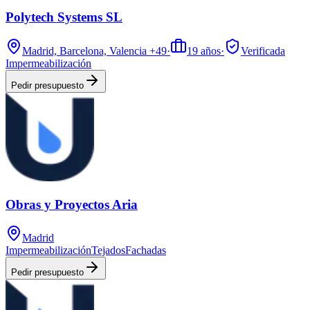
Polytech Systems SL
Madrid, Barcelona, Valencia
+49
·
19
años
·
Verificada
Impermeabilización
Pedir presupuesto
Obras y Proyectos Aria
Madrid
Impermeabilización
Tejados
Fachadas
Pedir presupuesto