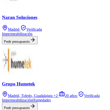
Naran Soluciones
Madrid
·
Verificada
Impermeabilización
Pedir presupuesto
Grupo Humetek
Madrid, Toledo, Guadalajara
+2
·
20
años
·
Verificada
Impermeabilización
Humedades
Pedir presupuesto