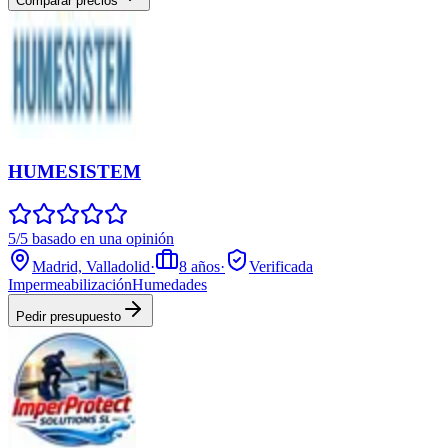
Comparar precios
HUMESISTEM
5/5 basado en una opinión
Madrid, Valladolid
·
8
años
·
Verificada
Impermeabilización
Humedades
Pedir presupuesto