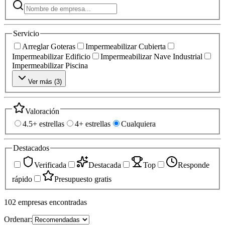
Servicio
Arreglar Goteras
Impermeabilizar Cubierta
Impermeabilizar Edificio
Impermeabilizar Nave Industrial
Impermeabilizar Piscina
Ver más (
3
)
Valoración
4.5+ estrellas
4+ estrellas
Cualquiera
Destacados
Verificada
Destacada
Top
Responde
rápido
Presupuesto gratis
102
empresas
encontradas
Ordenar: