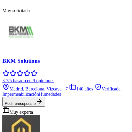
Muy solicitada
BKM Solutions
3.7/5 basado en 9 opiniones
Madrid, Barcelona, Vizcaya
+7
·
140
años
·
Verificada
Impermeabilización
Humedades
Pedir presupuesto
Muy experta