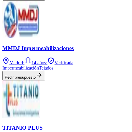
MMDJ Impermeabilizaciones
Madrid
·
14
años
·
Verificada
Impermeabilización
Tejados
Pedir presupuesto
TITANIO PLUS