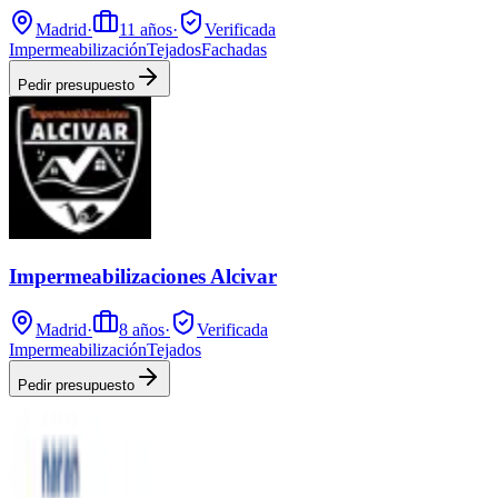
Madrid
·
11
años
·
Verificada
Impermeabilización
Tejados
Fachadas
Pedir presupuesto
Impermeabilizaciones Alcivar
Madrid
·
8
años
·
Verificada
Impermeabilización
Tejados
Pedir presupuesto