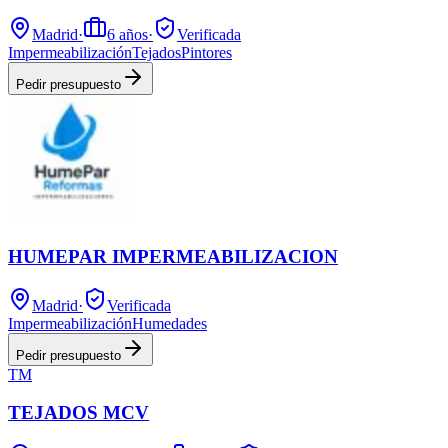
Madrid
·
6
años
·
Verificada
Impermeabilización
Tejados
Pintores
Pedir presupuesto
HUMEPAR IMPERMEABILIZACION
Madrid
·
Verificada
Impermeabilización
Humedades
Pedir presupuesto
TM
TEJADOS MCV