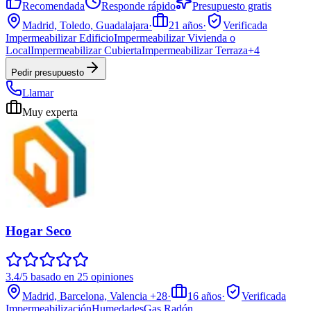
Recomendada
Responde rápido
Presupuesto gratis
Madrid, Toledo, Guadalajara
·
21
años
·
Verificada
Impermeabilizar Edificio
Impermeabilizar Vivienda o
Local
Impermeabilizar Cubierta
Impermeabilizar Terraza
+
4
Pedir presupuesto
Llamar
Muy experta
Hogar Seco
3.4/5 basado en 25 opiniones
Madrid, Barcelona, Valencia
+28
·
16
años
·
Verificada
Impermeabilización
Humedades
Gas Radón