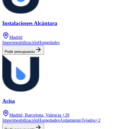
Instalaciones Alcántara
Madrid
Impermeabilización
Humedades
Pedir presupuesto
Acisa
Madrid, Barcelona, Valencia
+29
Impermeabilización
Humedades
Aislamiento
Tejados
+
2