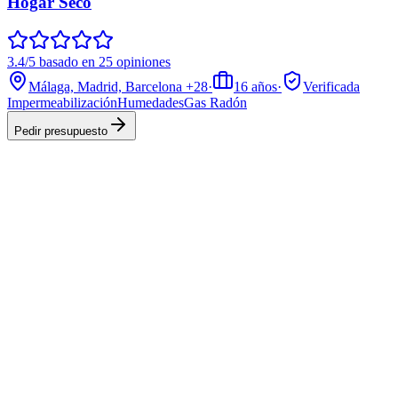
Hogar Seco
3.4/5 basado en 25 opiniones
Málaga, Madrid, Barcelona
+28
·
16
años
·
Verificada
Impermeabilización
Humedades
Gas Radón
Pedir presupuesto