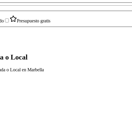
do
Presupuesto gratis
a o Local
nda o Local en Marbella