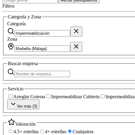
Recibir presupuestos
Filtros
Categoría y Zona
Categoría
Zona
Buscar
empresa
Servicio
Arreglar Goteras
Impermeabilizar Cubierta
Impermeabilizar
Ver más (
3
)
Valoración
4.5+ estrellas
4+ estrellas
Cualquiera