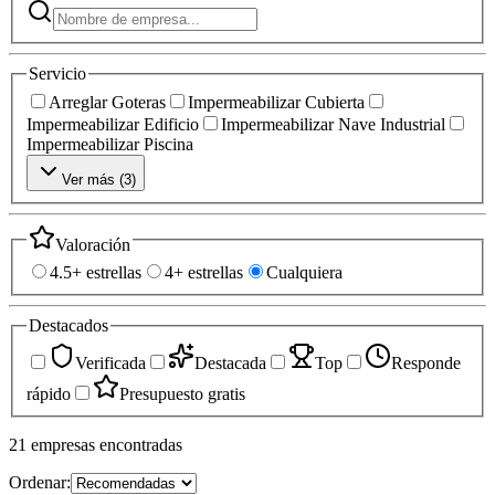
Servicio
Arreglar Goteras
Impermeabilizar Cubierta
Impermeabilizar Edificio
Impermeabilizar Nave Industrial
Impermeabilizar Piscina
Ver más (
3
)
Valoración
4.5+ estrellas
4+ estrellas
Cualquiera
Destacados
Verificada
Destacada
Top
Responde
rápido
Presupuesto gratis
21
empresas
encontradas
Ordenar: