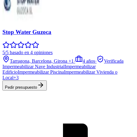
Stop Water Guzoca
5/5 basado en 4 opiniones
Tarragona, Barcelona, Girona
+1
·
4
años
·
Verificada
Impermeabilizar Nave Industrial
Impermeabilizar
Edificio
Impermeabilizar Piscina
Impermeabilizar Vivienda o
Local
+
3
Pedir presupuesto