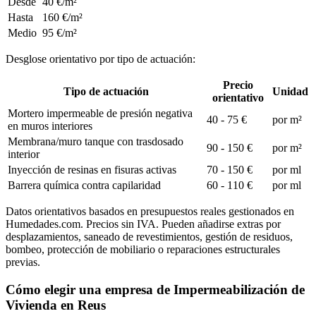
Desde
40 €/m²
Hasta
160 €/m²
Medio
95 €/m²
Desglose orientativo por tipo de actuación:
Precio
Tipo de actuación
Unidad
orientativo
Mortero impermeable de presión negativa
40 - 75 €
por m²
en muros interiores
Membrana/muro tanque con trasdosado
90 - 150 €
por m²
interior
Inyección de resinas en fisuras activas
70 - 150 €
por ml
Barrera química contra capilaridad
60 - 110 €
por ml
Datos orientativos basados en presupuestos reales gestionados en
Humedades.com. Precios sin IVA. Pueden añadirse extras por
desplazamientos, saneado de revestimientos, gestión de residuos,
bombeo, protección de mobiliario o reparaciones estructurales
previas.
Cómo elegir una empresa de Impermeabilización de
Vivienda en Reus