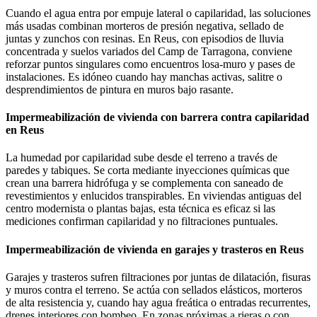
Cuando el agua entra por empuje lateral o capilaridad, las soluciones
más usadas combinan morteros de presión negativa, sellado de
juntas y zunchos con resinas. En Reus, con episodios de lluvia
concentrada y suelos variados del Camp de Tarragona, conviene
reforzar puntos singulares como encuentros losa-muro y pases de
instalaciones. Es idóneo cuando hay manchas activas, salitre o
desprendimientos de pintura en muros bajo rasante.
Impermeabilización de vivienda con barrera contra capilaridad
en Reus
La humedad por capilaridad sube desde el terreno a través de
paredes y tabiques. Se corta mediante inyecciones químicas que
crean una barrera hidrófuga y se complementa con saneado de
revestimientos y enlucidos transpirables. En viviendas antiguas del
centro modernista o plantas bajas, esta técnica es eficaz si las
mediciones confirman capilaridad y no filtraciones puntuales.
Impermeabilización de vivienda en garajes y trasteros en Reus
Garajes y trasteros sufren filtraciones por juntas de dilatación, fisuras
y muros contra el terreno. Se actúa con sellados elásticos, morteros
de alta resistencia y, cuando hay agua freática o entradas recurrentes,
drenes interiores con bombeo. En zonas próximas a rieras o con