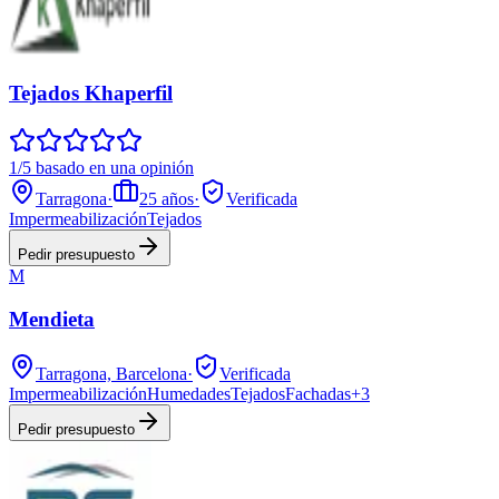
Tejados Khaperfil
1/5 basado en una opinión
Tarragona
·
25
años
·
Verificada
Impermeabilización
Tejados
Pedir presupuesto
M
Mendieta
Tarragona, Barcelona
·
Verificada
Impermeabilización
Humedades
Tejados
Fachadas
+
3
Pedir presupuesto