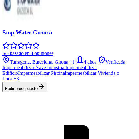
Stop Water Guzoca
5/5 basado en 4 opiniones
Tarragona, Barcelona, Girona
+1
·
4
años
·
Verificada
Impermeabilizar Nave Industrial
Impermeabilizar
Edificio
Impermeabilizar Piscina
Impermeabilizar Vivienda o
Local
+
3
Pedir presupuesto