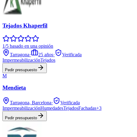
Tejados Khaperfil
1/5 basado en una opinión
Tarragona
·
25
años
·
Verificada
Impermeabilización
Tejados
Pedir presupuesto
M
Mendieta
Tarragona, Barcelona
·
Verificada
Impermeabilización
Humedades
Tejados
Fachadas
+
3
Pedir presupuesto