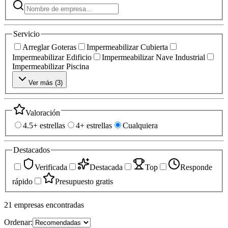
Servicio
Arreglar Goteras
Impermeabilizar Cubierta
Impermeabilizar Edificio
Impermeabilizar Nave Industrial
Impermeabilizar Piscina
Ver más (
3
)
Valoración
4.5+ estrellas
4+ estrellas
Cualquiera
Destacados
Verificada
Destacada
Top
Responde
rápido
Presupuesto gratis
21
empresas
encontradas
Ordenar: