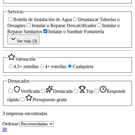
Servicio
Boletín de Instalación de Agua
Desatascar Tuberías o
Desagües
Instalar o Reparar Descalcificador
Instalar o
Reparar Sanitarios
Instalar o Sustituir Fontanería
Ver más (
3
)
Valoración
4.5+ estrellas
4+ estrellas
Cualquiera
Destacados
Verificada
Destacada
Top
Responde
rápido
Presupuesto gratis
3
empresas
encontradas
Ordenar:
IR