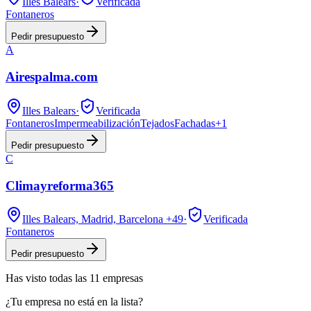
Illes Balears
·
Verificada
Fontaneros
Pedir presupuesto
A
Airespalma.com
Illes Balears
·
Verificada
Fontaneros
Impermeabilización
Tejados
Fachadas
+
1
Pedir presupuesto
C
Climayreforma365
Illes Balears, Madrid, Barcelona
+49
·
Verificada
Fontaneros
Pedir presupuesto
Has visto
todas las
11
empresas
¿Tu empresa no está en la lista?