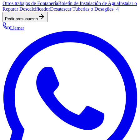
Otros trabajos de Fontanería
Boletín de Instalación de Agua
Instalar o
Reparar Descalcificador
Desatascar Tuberías o Desagües
+
4
Pedir presupuesto
Llamar