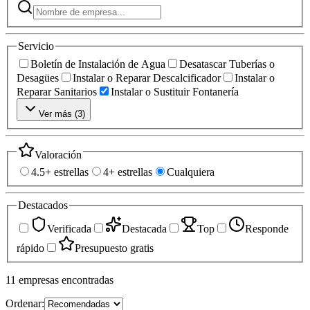
Servicio
Boletín de Instalación de Agua
Desatascar Tuberías o
Desagües
Instalar o Reparar Descalcificador
Instalar o
Reparar Sanitarios
Instalar o Sustituir Fontanería
Ver más (
3
)
Valoración
4.5+ estrellas
4+ estrellas
Cualquiera
Destacados
Verificada
Destacada
Top
Responde
rápido
Presupuesto gratis
11
empresas
encontradas
Ordenar: