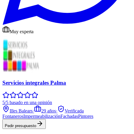
Muy experta
Servicios integrales Palma
5/5 basado en una opinión
Illes Balears
·
29
años
·
Verificada
Fontaneros
Impermeabilización
Fachadas
Pintores
Pedir presupuesto