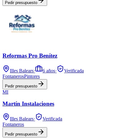
Pedir presupuesto
Reformas Pro Benítez
Illes Balears
·
6
años
·
Verificada
Fontaneros
Pintores
Pedir presupuesto
MI
Martín Instalaciones
Illes Balears
·
Verificada
Fontaneros
Pedir presupuesto