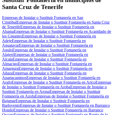
Santa Cruz de Tenerife
Empresas de Instalar o Sustituir Fontanería en San
Cristóbal
Empresas de Instalar o Sustituir Fontanería en Santa Cruz
de Tenerife
Empresas de Instalar o Sustituir Fontanería en
Abama
Empresas de Instalar o Sustituir Fontanería en Acantilado de
los Gigantes
Empresas de Instalar o Sustituir Fontanería en
Adeje
Empresas de Instalar o Sustituir Fontanería en
Aguatavar
Empresas de Instalar o Sustituir Fontanería en
Agulo
Empresas de Instalar o Sustituir Fontanería en
Alajeró
Empresas de Instalar o Sustituir Fontanería en
Alcala
Empresas de Instalar o Sustituir Fontanería en
Almacigo
Empresas de Instalar o Sustituir Fontanería en
Amargura
Empresas de Instalar o Sustituir Fontanería en
Añaza
Empresas de Instalar o Sustituir Fontanería en
Apartacaminos
Empresas de Instalar o Sustituir Fontanería en
Arafo
Empresas de Instalar o Sustituir Fontanería en Arico
Empresas
de Instalar o Sustituir Fontanería en Aroba
Empresas de Instalar o
Sustituir Fontanería en Arona
Empresas de Instalar o Sustituir
Fontanería en Azofa
Empresas de Instalar o Sustituir Fontanería en
Bajamar
Empresas de Instalar o Sustituir Fontanería en
Barlovento
Empresas de Instalar o Sustituir Fontanería en Barranco
Hondo
Empresas de Instalar o Sustituir Fontanería en Barranco
Oscuro
Empresas de Instalar o Sustituir Fontanería en Barrio de la