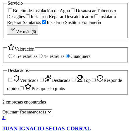
Servicio
Boletín de Instalación de Agua
Desatascar Tuberías o
Desagües
Instalar o Reparar Descalcificador
Instalar o
Reparar Sanitarios
Instalar o Sustituir Fontanería
Ver más (
3
)
Valoración
4.5+ estrellas
4+ estrellas
Cualquiera
Destacados
Verificada
Destacada
Top
Responde
rápido
Presupuesto gratis
2
empresas
encontradas
Ordenar:
JI
JUAN IGNACIO SEIJAS CORRAL