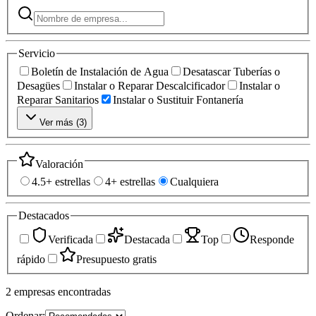
Servicio
Boletín de Instalación de Agua
Desatascar Tuberías o
Desagües
Instalar o Reparar Descalcificador
Instalar o
Reparar Sanitarios
Instalar o Sustituir Fontanería
Ver más (
3
)
Valoración
4.5+ estrellas
4+ estrellas
Cualquiera
Destacados
Verificada
Destacada
Top
Responde
rápido
Presupuesto gratis
2
empresas
encontradas
Ordenar: