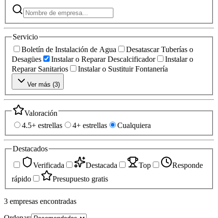
Servicio
Boletín de Instalación de Agua
Desatascar Tuberías o
Desagües
Instalar o Reparar Descalcificador
Instalar o
Reparar Sanitarios
Instalar o Sustituir Fontanería
Ver más (
3
)
Valoración
4.5+ estrellas
4+ estrellas
Cualquiera
Destacados
Verificada
Destacada
Top
Responde
rápido
Presupuesto gratis
3
empresas
encontradas
Ordenar: