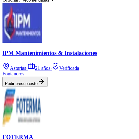
IPM Mantenimientos & Instalaciones
Asturias
·
21
años
·
Verificada
Fontaneros
Pedir presupuesto
FOTERMA