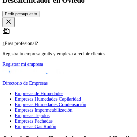
Descalcificador en Oviedo
Leaflet
|
©
OpenStreetMap
Pedir presupuesto
+
−
¿Eres profesional?
Registra tu empresa gratis y empieza a recibir clientes.
Registrar mi empresa
Directorio de Empresas
Empresas de Humedades
Empresas Humedades Capilaridad
Empresas Humedades Condensación
Empresas Impermeabilización
Empresas Tejados
Empresas Fachadas
Empresas Gas Radón