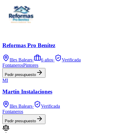
Reformas Pro Benítez
Illes Balears
·
6
años
·
Verificada
Fontaneros
Pintores
Pedir presupuesto
MI
Martín Instalaciones
Illes Balears
·
Verificada
Fontaneros
Pedir presupuesto