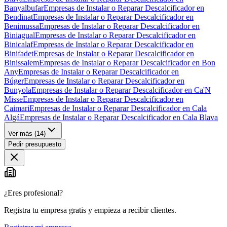
Banyalbufar
Empresas de Instalar o Reparar Descalcificador en
Bendinat
Empresas de Instalar o Reparar Descalcificador en
Benimussa
Empresas de Instalar o Reparar Descalcificador en
Biniagual
Empresas de Instalar o Reparar Descalcificador en
Binicalaf
Empresas de Instalar o Reparar Descalcificador en
Binifadet
Empresas de Instalar o Reparar Descalcificador en
Binissalem
Empresas de Instalar o Reparar Descalcificador en Bon
Any
Empresas de Instalar o Reparar Descalcificador en
Búger
Empresas de Instalar o Reparar Descalcificador en
Bunyola
Empresas de Instalar o Reparar Descalcificador en Ca'N
Misse
Empresas de Instalar o Reparar Descalcificador en
Caimari
Empresas de Instalar o Reparar Descalcificador en Cala
Algá
Empresas de Instalar o Reparar Descalcificador en Cala Blava
Ver más (
14
)
Pedir presupuesto
¿Eres profesional?
Registra tu empresa gratis y empieza a recibir clientes.