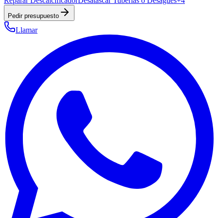
Reparar Descalcificador
Desatascar Tuberías o Desagües
+
4
Pedir presupuesto
Llamar