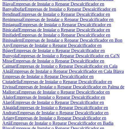
Blava
Empresas de Instalar o Reparar Descalcificador en
Banyalbufar
Empresas de Instalar o Reparar Descalcificador en
Bendinat
Empresas de Instalar o Reparar Descalcificador en
Benimussa
Empresas de Instalar o Reparar Descalcificador en
Biniagual
Empresas de Instalar o Reparar Descalcificador en
Binicalaf
Empresas de Instalar o Reparar Descalcificador en
Binifadet
Empresas de Instalar o Reparar Descalcificador en
Binissalem
Empresas de Instalar o Reparar Descalcificador en Bon
Any
Empresas de Instalar o Reparar Descalcificador en
Búger
Empresas de Instalar o Reparar Descalcificador en
Bunyola
Empresas de Instalar o Reparar Descalcificador en Ca'N
Misse
Empresas de Instalar o Reparar Descalcificador en
Caimari
Empresas de Instalar o Reparar Descalcificador en Cala
Algá
Empresas de Instalar o Reparar Descalcificador en Cala Blava
Empresas de Instalar o Reparar Descalcificador en
Ciutadella
Empresas de Instalar o Reparar Descalcificador en
Eivissa
Empresas de Instalar o Reparar Descalcificador en Palma de
Mallorca
Empresas de Instalar o Reparar Descalcificador en
Alaior
Empresas de Instalar o Reparar Descalcificador en
Alaró
Empresas de Instalar o Reparar Descalcificador en
Algaida
Empresas de Instalar o Reparar Descalcificador en
Andratx
Empresas de Instalar o Reparar Descalcificador en
Ariany
Empresas de Instalar o Reparar Descalcificador en
Artà
Empresas de Instalar o Reparar Descalcificador en Badia
Blava
Empresas de Instalar o Reparar Descalcificador en