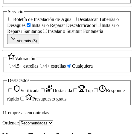
Servicio
Boletín de Instalación de Agua
Desatascar Tuberías o
Desagües
Instalar o Reparar Descalcificador
Instalar o
Reparar Sanitarios
Instalar o Sustituir Fontanería
Ver más (
3
)
Valoración
4.5+ estrellas
4+ estrellas
Cualquiera
Destacados
Verificada
Destacada
Top
Responde
rápido
Presupuesto gratis
11
empresas
encontradas
Ordenar: