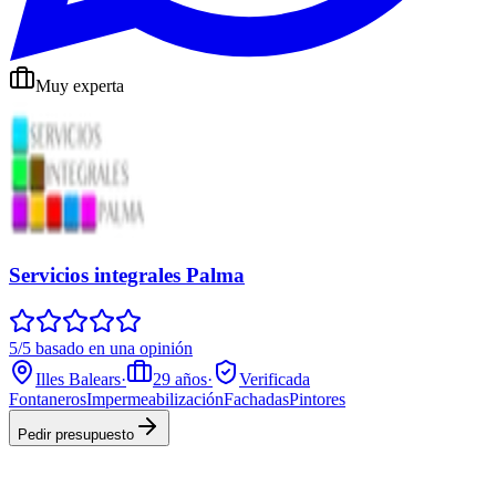
Muy experta
Servicios integrales Palma
5/5 basado en una opinión
Illes Balears
·
29
años
·
Verificada
Fontaneros
Impermeabilización
Fachadas
Pintores
Pedir presupuesto