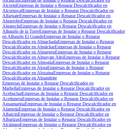
Alcaucín
Empresas de Instalar o Reparar Descalcificador en
Alcorin
Empresas de Instalar o Reparar Descalcificador en
Alcornocal
Empresas de Instalar o Reparar Descalcificador en
Alfarnate
Empresas de Instalar o Reparar Descalcificador en
Algarrobo
Empresas de Instalar o Reparar Descalcificador en
Algatocín
Empresas de Instalar o Reparar Descalcificador en
Alhaurín de la Torre
Empresas de Instalar o Reparar Descalcificador
en Alhaurín El Grande
Empresas de Instalar o Reparar
Descalcificador en Almachada
Empresas de Instalar o Reparar
Descalcificador en Almáchar
Empresas de Instalar o Reparar
Descalcificador en Almargen
Empresas de Instalar o Reparar
Descalcificador en Almayate Alto
Empresas de Instalar o Reparar
Descalcificador en Almogía
Empresas de Instalar o Reparar
Descalcificador en Alora
Empresas de Instalar o Reparar
Descalcificador en Alozaina
Empresas de Instalar o Reparar
Descalcificador en Alpandeire
Empresas de Instalar o Reparar Descalcificador en
Marbella
Empresas de Instalar o Reparar Descalcificador en
Acebuchal
Empresas de Instalar o Reparar Descalcificador en
Aceitunera
Empresas de Instalar o Reparar Descalcificador en
Aguamarina
Empresas de Instalar o Reparar Descalcificador en
Alameda
Empresas de Instalar o Reparar Descalcificador en
Albaicin
Empresas de Instalar o Reparar Descalcificador en
Albarizas
Empresas de Instalar o Reparar Descalcificador en
Alcántara
Empresas de Instalar o Reparar Descalcificador en