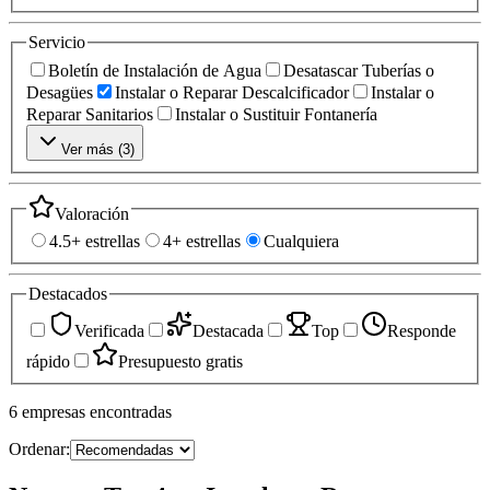
Servicio
Boletín de Instalación de Agua
Desatascar Tuberías o
Desagües
Instalar o Reparar Descalcificador
Instalar o
Reparar Sanitarios
Instalar o Sustituir Fontanería
Ver más (
3
)
Valoración
4.5+ estrellas
4+ estrellas
Cualquiera
Destacados
Verificada
Destacada
Top
Responde
rápido
Presupuesto gratis
6
empresas
encontradas
Ordenar: