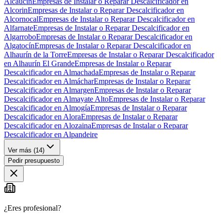
Alcaucín
Empresas de Instalar o Reparar Descalcificador en
Alcorin
Empresas de Instalar o Reparar Descalcificador en
Alcornocal
Empresas de Instalar o Reparar Descalcificador en
Alfarnate
Empresas de Instalar o Reparar Descalcificador en
Algarrobo
Empresas de Instalar o Reparar Descalcificador en
Algatocín
Empresas de Instalar o Reparar Descalcificador en
Alhaurín de la Torre
Empresas de Instalar o Reparar Descalcificador
en Alhaurín El Grande
Empresas de Instalar o Reparar
Descalcificador en Almachada
Empresas de Instalar o Reparar
Descalcificador en Almáchar
Empresas de Instalar o Reparar
Descalcificador en Almargen
Empresas de Instalar o Reparar
Descalcificador en Almayate Alto
Empresas de Instalar o Reparar
Descalcificador en Almogía
Empresas de Instalar o Reparar
Descalcificador en Alora
Empresas de Instalar o Reparar
Descalcificador en Alozaina
Empresas de Instalar o Reparar
Descalcificador en Alpandeire
Ver más (
14
)
Pedir presupuesto
¿Eres profesional?