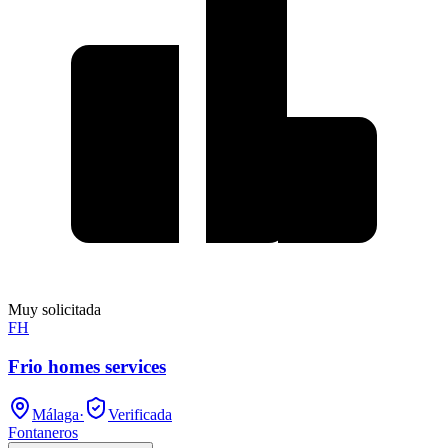
Muy solicitada
FH
Frio homes services
Málaga
·
Verificada
Fontaneros