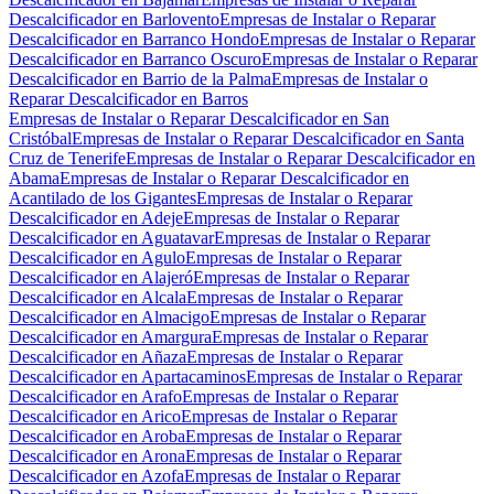
Descalcificador en Barlovento
Empresas de Instalar o Reparar
Descalcificador en Barranco Hondo
Empresas de Instalar o Reparar
Descalcificador en Barranco Oscuro
Empresas de Instalar o Reparar
Descalcificador en Barrio de la Palma
Empresas de Instalar o
Reparar Descalcificador en Barros
Empresas de Instalar o Reparar Descalcificador en San
Cristóbal
Empresas de Instalar o Reparar Descalcificador en Santa
Cruz de Tenerife
Empresas de Instalar o Reparar Descalcificador en
Abama
Empresas de Instalar o Reparar Descalcificador en
Acantilado de los Gigantes
Empresas de Instalar o Reparar
Descalcificador en Adeje
Empresas de Instalar o Reparar
Descalcificador en Aguatavar
Empresas de Instalar o Reparar
Descalcificador en Agulo
Empresas de Instalar o Reparar
Descalcificador en Alajeró
Empresas de Instalar o Reparar
Descalcificador en Alcala
Empresas de Instalar o Reparar
Descalcificador en Almacigo
Empresas de Instalar o Reparar
Descalcificador en Amargura
Empresas de Instalar o Reparar
Descalcificador en Añaza
Empresas de Instalar o Reparar
Descalcificador en Apartacaminos
Empresas de Instalar o Reparar
Descalcificador en Arafo
Empresas de Instalar o Reparar
Descalcificador en Arico
Empresas de Instalar o Reparar
Descalcificador en Aroba
Empresas de Instalar o Reparar
Descalcificador en Arona
Empresas de Instalar o Reparar
Descalcificador en Azofa
Empresas de Instalar o Reparar