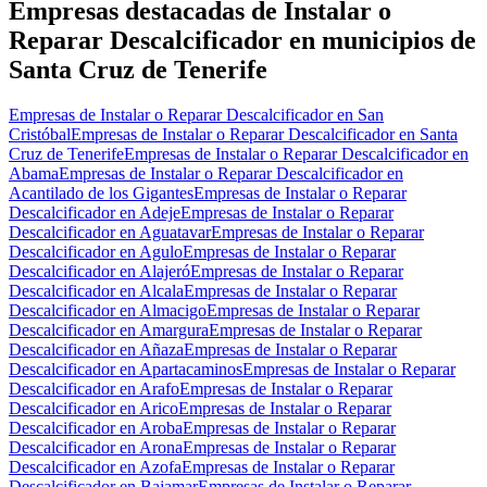
Empresas destacadas de Instalar o
Reparar Descalcificador en municipios de
Santa Cruz de Tenerife
Empresas de Instalar o Reparar Descalcificador en San
Cristóbal
Empresas de Instalar o Reparar Descalcificador en Santa
Cruz de Tenerife
Empresas de Instalar o Reparar Descalcificador en
Abama
Empresas de Instalar o Reparar Descalcificador en
Acantilado de los Gigantes
Empresas de Instalar o Reparar
Descalcificador en Adeje
Empresas de Instalar o Reparar
Descalcificador en Aguatavar
Empresas de Instalar o Reparar
Descalcificador en Agulo
Empresas de Instalar o Reparar
Descalcificador en Alajeró
Empresas de Instalar o Reparar
Descalcificador en Alcala
Empresas de Instalar o Reparar
Descalcificador en Almacigo
Empresas de Instalar o Reparar
Descalcificador en Amargura
Empresas de Instalar o Reparar
Descalcificador en Añaza
Empresas de Instalar o Reparar
Descalcificador en Apartacaminos
Empresas de Instalar o Reparar
Descalcificador en Arafo
Empresas de Instalar o Reparar
Descalcificador en Arico
Empresas de Instalar o Reparar
Descalcificador en Aroba
Empresas de Instalar o Reparar
Descalcificador en Arona
Empresas de Instalar o Reparar
Descalcificador en Azofa
Empresas de Instalar o Reparar
Descalcificador en Bajamar
Empresas de Instalar o Reparar