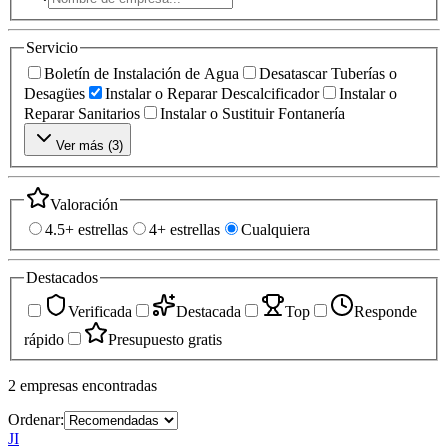
Servicio
Boletín de Instalación de Agua
Desatascar Tuberías o
Desagües
Instalar o Reparar Descalcificador
Instalar o
Reparar Sanitarios
Instalar o Sustituir Fontanería
Ver más (
3
)
Valoración
4.5+ estrellas
4+ estrellas
Cualquiera
Destacados
Verificada
Destacada
Top
Responde
rápido
Presupuesto gratis
2
empresas
encontradas
Ordenar:
JI