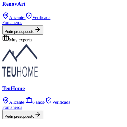
RenovArt
Alicante
·
Verificada
Fontaneros
Pedir presupuesto
Muy experta
TeuHome
Alicante
·
6
años
·
Verificada
Fontaneros
Pedir presupuesto