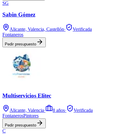
SG
Sabin Gómez
Alicante, Valencia, Castellón
·
Verificada
Fontaneros
Pedir presupuesto
Multiservicios Elitec
Alicante, Valencia
·
8
años
·
Verificada
Fontaneros
Pintores
Pedir presupuesto
C