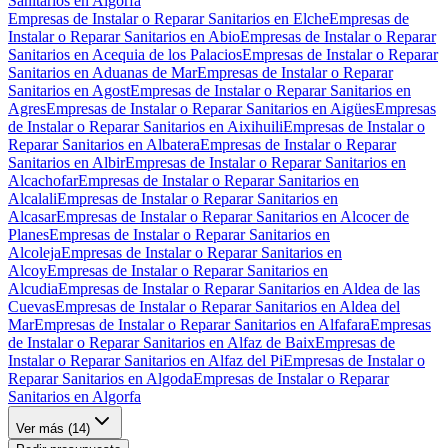
Sanitarios en Algorfa
Empresas de Instalar o Reparar Sanitarios en Elche
Empresas de
Instalar o Reparar Sanitarios en Abio
Empresas de Instalar o Reparar
Sanitarios en Acequia de los Palacios
Empresas de Instalar o Reparar
Sanitarios en Aduanas de Mar
Empresas de Instalar o Reparar
Sanitarios en Agost
Empresas de Instalar o Reparar Sanitarios en
Agres
Empresas de Instalar o Reparar Sanitarios en Aigües
Empresas
de Instalar o Reparar Sanitarios en Aixihuili
Empresas de Instalar o
Reparar Sanitarios en Albatera
Empresas de Instalar o Reparar
Sanitarios en Albir
Empresas de Instalar o Reparar Sanitarios en
Alcachofar
Empresas de Instalar o Reparar Sanitarios en
Alcalali
Empresas de Instalar o Reparar Sanitarios en
Alcasar
Empresas de Instalar o Reparar Sanitarios en Alcocer de
Planes
Empresas de Instalar o Reparar Sanitarios en
Alcoleja
Empresas de Instalar o Reparar Sanitarios en
Alcoy
Empresas de Instalar o Reparar Sanitarios en
Alcudia
Empresas de Instalar o Reparar Sanitarios en Aldea de las
Cuevas
Empresas de Instalar o Reparar Sanitarios en Aldea del
Mar
Empresas de Instalar o Reparar Sanitarios en Alfafara
Empresas
de Instalar o Reparar Sanitarios en Alfaz de Baix
Empresas de
Instalar o Reparar Sanitarios en Alfaz del Pi
Empresas de Instalar o
Reparar Sanitarios en Algoda
Empresas de Instalar o Reparar
Sanitarios en Algorfa
Ver más (
14
)