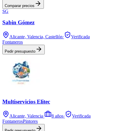
Comparar precios
SG
Sabin Gómez
Alicante, Valencia, Castellón
·
Verificada
Fontaneros
Pedir presupuesto
Multiservicios Elitec
Alicante, Valencia
·
8
años
·
Verificada
Fontaneros
Pintores
Pedir presupuesto