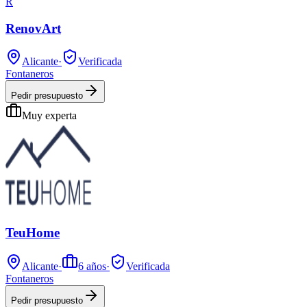
R
RenovArt
Alicante
·
Verificada
Fontaneros
Pedir presupuesto
Muy experta
TeuHome
Alicante
·
6
años
·
Verificada
Fontaneros
Pedir presupuesto