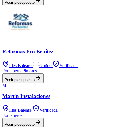
Pedir presupuesto
Reformas Pro Benítez
Illes Balears
·
6
años
·
Verificada
Fontaneros
Pintores
Pedir presupuesto
MI
Martín Instalaciones
Illes Balears
·
Verificada
Fontaneros
Pedir presupuesto