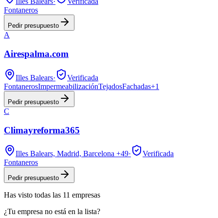
Illes Balears
·
Verificada
Fontaneros
Pedir presupuesto
A
Airespalma.com
Illes Balears
·
Verificada
Fontaneros
Impermeabilización
Tejados
Fachadas
+
1
Pedir presupuesto
C
Climayreforma365
Illes Balears, Madrid, Barcelona
+49
·
Verificada
Fontaneros
Pedir presupuesto
Has visto
todas las
11
empresas
¿Tu empresa no está en la lista?