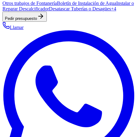
Otros trabajos de Fontanería
Boletín de Instalación de Agua
Instalar o
Reparar Descalcificador
Desatascar Tuberías o Desagües
+
4
Pedir presupuesto
Llamar