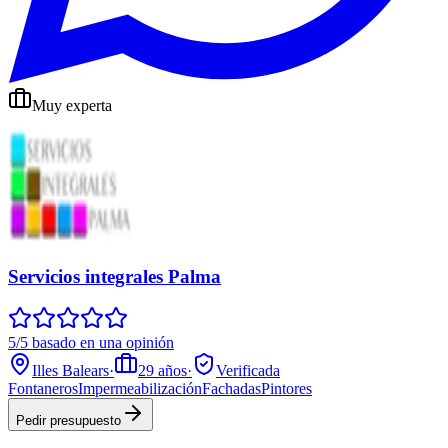
Muy experta
Servicios integrales Palma
5/5 basado en una opinión
Illes Balears
·
29
años
·
Verificada
Fontaneros
Impermeabilización
Fachadas
Pintores
Pedir presupuesto