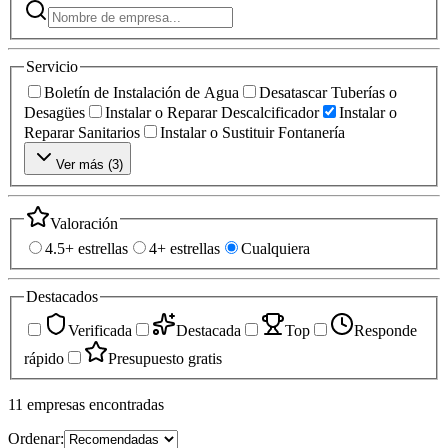
Servicio
Boletín de Instalación de Agua
Desatascar Tuberías o
Desagües
Instalar o Reparar Descalcificador
Instalar o
Reparar Sanitarios
Instalar o Sustituir Fontanería
Ver más (
3
)
Valoración
4.5+ estrellas
4+ estrellas
Cualquiera
Destacados
Verificada
Destacada
Top
Responde
rápido
Presupuesto gratis
11
empresas
encontradas
Ordenar: