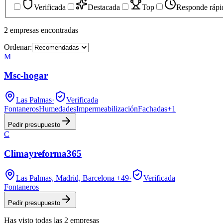
Verificada
Destacada
Top
Responde rápi
2
empresas
encontradas
Ordenar:
M
Msc-hogar
Las Palmas
·
Verificada
Fontaneros
Humedades
Impermeabilización
Fachadas
+
1
Pedir presupuesto
C
Climayreforma365
Las Palmas, Madrid, Barcelona
+49
·
Verificada
Fontaneros
Pedir presupuesto
Has visto
todas las
2
empresas