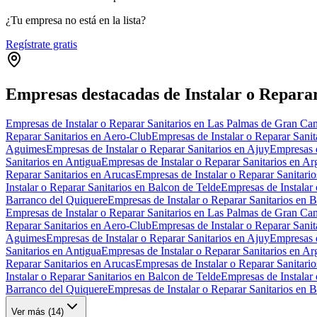
¿Tu empresa no está en la lista?
Regístrate gratis
Empresas destacadas de Instalar o Reparar
Empresas de Instalar o Reparar Sanitarios en Las Palmas de Gran Can
Reparar Sanitarios en Aero-Club
Empresas de Instalar o Reparar Sanit
Aguimes
Empresas de Instalar o Reparar Sanitarios en Ajuy
Empresas d
Sanitarios en Antigua
Empresas de Instalar o Reparar Sanitarios en A
Reparar Sanitarios en Arucas
Empresas de Instalar o Reparar Sanitari
Instalar o Reparar Sanitarios en Balcon de Telde
Empresas de Instalar 
Barranco del Quiquere
Empresas de Instalar o Reparar Sanitarios en B
Empresas de Instalar o Reparar Sanitarios en Las Palmas de Gran Can
Reparar Sanitarios en Aero-Club
Empresas de Instalar o Reparar Sanit
Aguimes
Empresas de Instalar o Reparar Sanitarios en Ajuy
Empresas d
Sanitarios en Antigua
Empresas de Instalar o Reparar Sanitarios en A
Reparar Sanitarios en Arucas
Empresas de Instalar o Reparar Sanitari
Instalar o Reparar Sanitarios en Balcon de Telde
Empresas de Instalar 
Barranco del Quiquere
Empresas de Instalar o Reparar Sanitarios en B
Ver más (
14
)