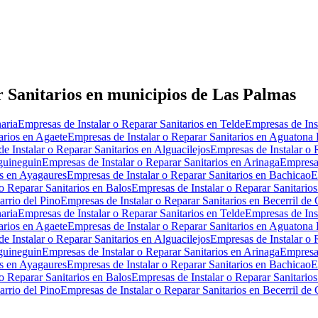
 Sanitarios en municipios de Las Palmas
aria
Empresas de Instalar o Reparar Sanitarios en Telde
Empresas de Ins
arios en Agaete
Empresas de Instalar o Reparar Sanitarios en Aguatona
e Instalar o Reparar Sanitarios en Alguacilejos
Empresas de Instalar o 
rguineguin
Empresas de Instalar o Reparar Sanitarios en Arinaga
Empresas
os en Ayagaures
Empresas de Instalar o Reparar Sanitarios en Bachicao
E
o Reparar Sanitarios en Balos
Empresas de Instalar o Reparar Sanitario
arrio del Pino
Empresas de Instalar o Reparar Sanitarios en Becerril de
aria
Empresas de Instalar o Reparar Sanitarios en Telde
Empresas de Ins
arios en Agaete
Empresas de Instalar o Reparar Sanitarios en Aguatona
e Instalar o Reparar Sanitarios en Alguacilejos
Empresas de Instalar o 
rguineguin
Empresas de Instalar o Reparar Sanitarios en Arinaga
Empresas
os en Ayagaures
Empresas de Instalar o Reparar Sanitarios en Bachicao
E
o Reparar Sanitarios en Balos
Empresas de Instalar o Reparar Sanitario
arrio del Pino
Empresas de Instalar o Reparar Sanitarios en Becerril de