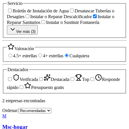
Servicio
Boletín de Instalación de Agua
Desatascar Tuberías o
Desagües
Instalar o Reparar Descalcificador
Instalar o
Reparar Sanitarios
Instalar o Sustituir Fontanería
Ver más (
3
)
Valoración
4.5+ estrellas
4+ estrellas
Cualquiera
Destacados
Verificada
Destacada
Top
Responde
rápido
Presupuesto gratis
2
empresas
encontradas
Ordenar:
M
Msc-hogar