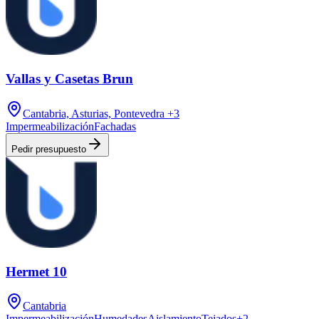
Vallas y Casetas Brun
Cantabria, Asturias, Pontevedra
+3
Impermeabilización
Fachadas
Pedir presupuesto
Hermet 10
Cantabria
Impermeabilización
Humedades
Aislamiento
Tejados
+
2