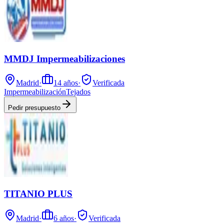
MMDJ Impermeabilizaciones
Madrid
·
14
años
·
Verificada
Impermeabilización
Tejados
Pedir presupuesto
TITANIO PLUS
Madrid
·
6
años
·
Verificada