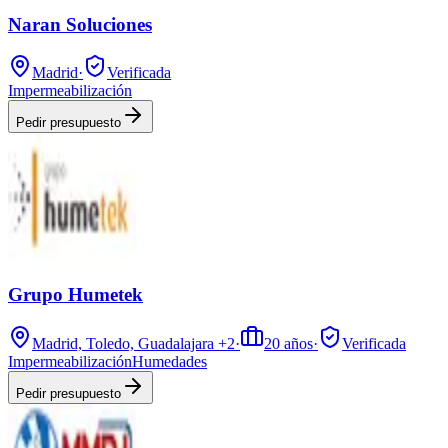
Naran Soluciones
Madrid
·
Verificada
Impermeabilización
Pedir presupuesto
Grupo Humetek
Madrid, Toledo, Guadalajara
+2
·
20
años
·
Verificada
Impermeabilización
Humedades
Pedir presupuesto