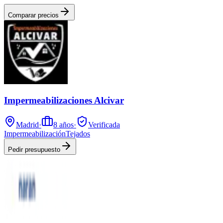
Comparar precios
Impermeabilizaciones Alcivar
Madrid
·
8
años
·
Verificada
Impermeabilización
Tejados
Pedir presupuesto