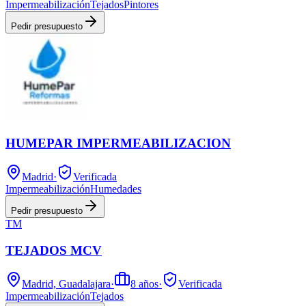
Impermeabilización
Tejados
Pintores
Pedir presupuesto
HUMEPAR IMPERMEABILIZACION
Madrid
·
Verificada
Impermeabilización
Humedades
Pedir presupuesto
TM
TEJADOS MCV
Madrid, Guadalajara
·
8
años
·
Verificada
Impermeabilización
Tejados