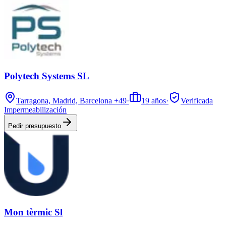
Polytech Systems SL
Tarragona, Madrid, Barcelona
+49
·
19
años
·
Verificada
Impermeabilización
Pedir presupuesto
Mon tèrmic Sl