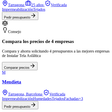
Tarragona
·
25
años
·
Verificada
Impermeabilización
Tejados
Pedir presupuesto
Consejo
Compara los precios de 4 empresas
Compara y ahorra solicitando 4 presupuestos a las mejores empresas
de Instalar Tela Asfáltica
Comparar precios
M
Mendieta
Tarragona, Barcelona
·
Verificada
Impermeabilización
Humedades
Tejados
Fachadas
+
3
Pedir presupuesto