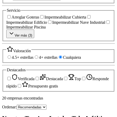
Servicio
Arreglar Goteras
Impermeabilizar Cubierta
Impermeabilizar Edificio
Impermeabilizar Nave Industrial
Impermeabilizar Piscina
Ver más (
3
)
Valoración
4.5+ estrellas
4+ estrellas
Cualquiera
Destacados
Verificada
Destacada
Top
Responde
rápido
Presupuesto gratis
20
empresas
encontradas
Ordenar: