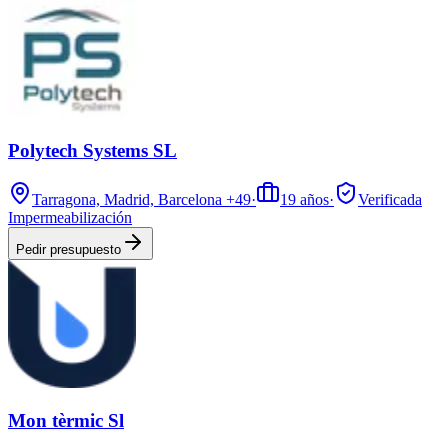
Polytech Systems SL
Tarragona, Madrid, Barcelona
+49
·
19
años
·
Verificada
Impermeabilización
Pedir presupuesto
Mon tèrmic Sl