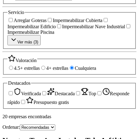
Servicio
Arreglar Goteras
Impermeabilizar Cubierta
Impermeabilizar Edificio
Impermeabilizar Nave Industrial
Impermeabilizar Piscina
Ver más (
3
)
Valoración
4.5+ estrellas
4+ estrellas
Cualquiera
Destacados
Verificada
Destacada
Top
Responde
rápido
Presupuesto gratis
20
empresas
encontradas
Ordenar: