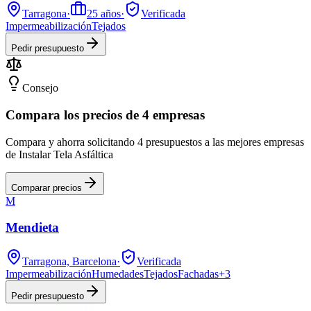
Tarragona
·
25
años
·
Verificada
Impermeabilización
Tejados
Pedir presupuesto
Consejo
Compara los precios de 4 empresas
Compara y ahorra solicitando 4 presupuestos a las mejores empresas
de Instalar Tela Asfáltica
Comparar precios
M
Mendieta
Tarragona, Barcelona
·
Verificada
Impermeabilización
Humedades
Tejados
Fachadas
+
3
Pedir presupuesto