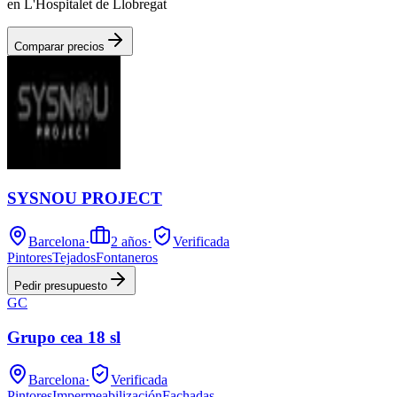
en L'Hospitalet de Llobregat
Comparar precios
SYSNOU PROJECT
Barcelona
·
2
años
·
Verificada
Pintores
Tejados
Fontaneros
Pedir presupuesto
GC
Grupo cea 18 sl
Barcelona
·
Verificada
Pintores
Impermeabilización
Fachadas