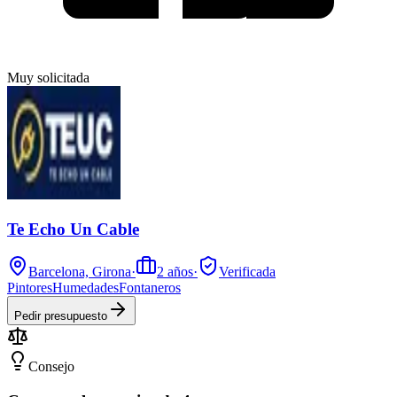
Muy solicitada
Te Echo Un Cable
Barcelona, Girona
·
2
años
·
Verificada
Pintores
Humedades
Fontaneros
Pedir presupuesto
Consejo