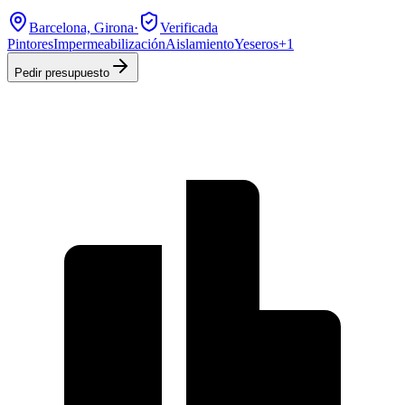
Barcelona, Girona
·
Verificada
Pintores
Impermeabilización
Aislamiento
Yeseros
+
1
Pedir presupuesto