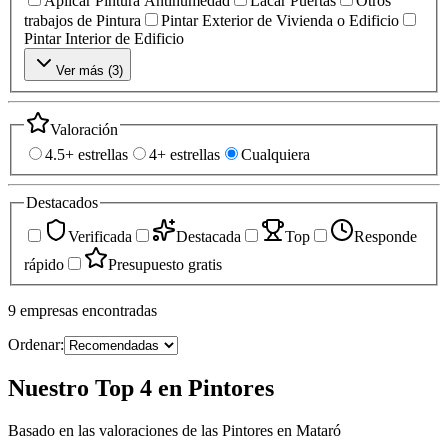
Aplicar Pintura Antihumedad
Lacar Puertas
Otros
trabajos de Pintura
Pintar Exterior de Vivienda o Edificio
Pintar Interior de Edificio
Ver más (
3
)
Valoración
4.5+ estrellas
4+ estrellas
Cualquiera
Destacados
Verificada
Destacada
Top
Responde
rápido
Presupuesto gratis
9
empresas
encontradas
Ordenar:
Nuestro Top 4 en Pintores
Basado en las valoraciones de las Pintores en Mataró