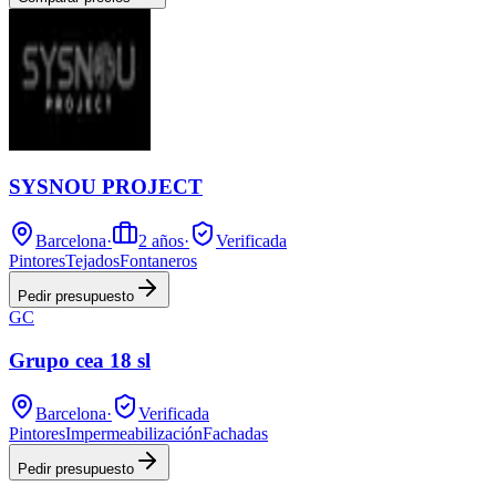
SYSNOU PROJECT
Barcelona
·
2
años
·
Verificada
Pintores
Tejados
Fontaneros
Pedir presupuesto
GC
Grupo cea 18 sl
Barcelona
·
Verificada
Pintores
Impermeabilización
Fachadas
Pedir presupuesto