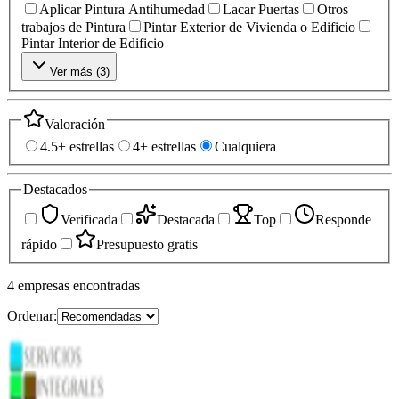
Aplicar Pintura Antihumedad
Lacar Puertas
Otros
trabajos de Pintura
Pintar Exterior de Vivienda o Edificio
Pintar Interior de Edificio
Ver más (
3
)
Valoración
4.5+ estrellas
4+ estrellas
Cualquiera
Destacados
Verificada
Destacada
Top
Responde
rápido
Presupuesto gratis
4
empresas
encontradas
Ordenar: