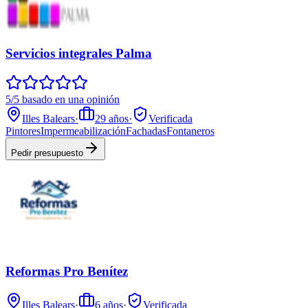
Servicios integrales Palma
5/5 basado en una opinión
Illes Balears
·
29
años
·
Verificada
Pintores
Impermeabilización
Fachadas
Fontaneros
Pedir presupuesto
Reformas Pro Benítez
Illes Balears
·
6
años
·
Verificada