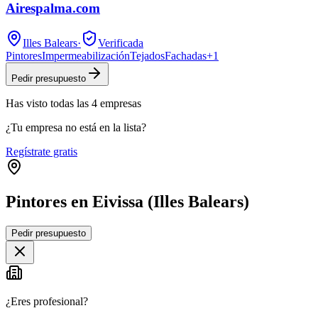
Airespalma.com
Illes Balears
·
Verificada
Pintores
Impermeabilización
Tejados
Fachadas
+
1
Pedir presupuesto
Has visto
todas las
4
empresas
¿Tu empresa no está en la lista?
Regístrate gratis
Pintores en Eivissa (Illes Balears)
Leaflet
|
©
OpenStreetMap
Pedir presupuesto
+
−
¿Eres profesional?