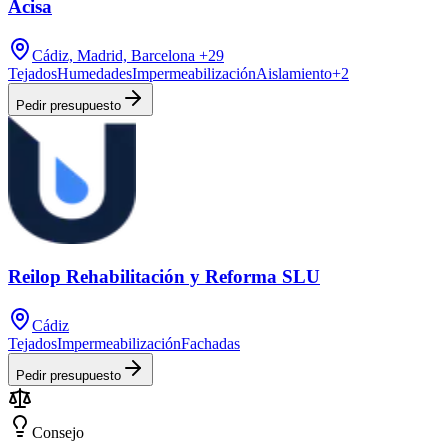
Acisa
Cádiz, Madrid, Barcelona
+29
Tejados
Humedades
Impermeabilización
Aislamiento
+
2
Pedir presupuesto
Reilop Rehabilitación y Reforma SLU
Cádiz
Tejados
Impermeabilización
Fachadas
Pedir presupuesto
Consejo