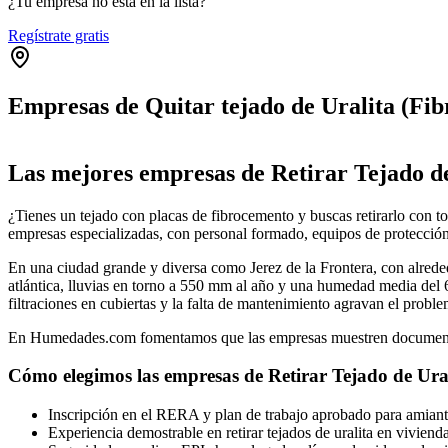
¿Tu empresa no está en la lista?
Regístrate gratis
Empresas de Quitar tejado de Uralita (Fib
+
Las mejores empresas de Retirar Tejado de
−
¿Tienes un tejado con placas de fibrocemento y buscas retirarlo con tod
empresas especializadas, con personal formado, equipos de protección
En una ciudad grande y diversa como Jerez de la Frontera, con alrede
atlántica, lluvias en torno a 550 mm al año y una humedad media del 
filtraciones en cubiertas y la falta de mantenimiento agravan el probl
En Humedades.com fomentamos que las empresas muestren documentació
Cómo elegimos las empresas de Retirar Tejado de Ural
Inscripción en el RERA y plan de trabajo aprobado para amiant
Experiencia demostrable en retirar tejados de uralita en viviend