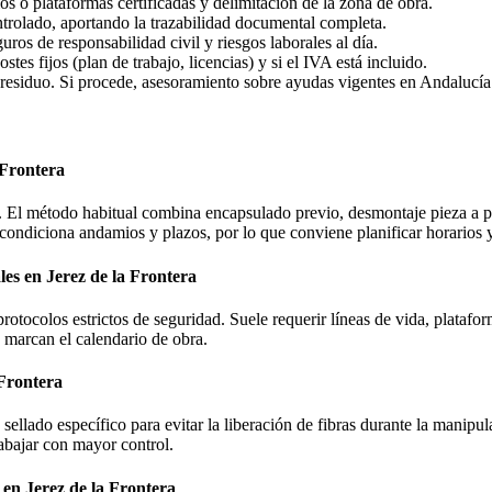
 o plataformas certificadas y delimitación de la zona de obra.
ntrolado, aportando la trazabilidad documental completa.
ros de responsabilidad civil y riesgos laborales al día.
stes fijos (plan de trabajo, licencias) y si el IVA está incluido.
l residuo. Si procede, asesoramiento sobre ayudas vigentes en Andalucía
 Frontera
ta. El método habitual combina encapsulado previo, desmontaje pieza a 
ad condiciona andamios y plazos, por lo que conviene planificar horarios 
les en Jerez de la Frontera
protocolos estrictos de seguridad. Suele requerir líneas de vida, plata
o marcan el calendario de obra.
 Frontera
n sellado específico para evitar la liberación de fibras durante la manip
abajar con mayor control.
 en Jerez de la Frontera