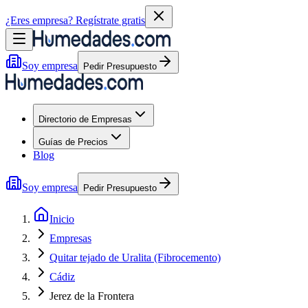
¿Eres empresa?
Regístrate gratis
Soy empresa
Pedir Presupuesto
Directorio de Empresas
Guías de Precios
Blog
Soy empresa
Pedir Presupuesto
Inicio
Empresas
Quitar tejado de Uralita (Fibrocemento)
Cádiz
Jerez de la Frontera