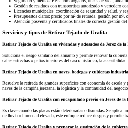
Seguridad y medios: EPIs homologados, líneas de vida, andamios
Gestión de residuos con transportista autorizado y vertedero co
Licencias municipales, coordinación de seguridad y salud, y segu
Presupuestos claros: precio por m² de retirada, gestión por m³, co
Atención posventa y certificados finales de correcta gestión de
Servicios y tipos de Retirar Tejado de Uralita
Retirar Tejado de Uralita en viviendas y adosados de Jerez de la
Soluciona el riesgo sanitario del amianto y permite renovar la cubier
calles estrechas o patios interiores del casco histórico, la accesibilid
Retirar Tejado de Uralita en naves, bodegas y cubiertas industria
Resuelve la retirada de grandes superficies con economía de escala y 
naves de la campiña jerezana, la logística y la continuidad del negoci
Retirar Tejado de Uralita con encapsulado previo en Jerez de la
Es clave cuando las placas están deterioradas o fisuradas. Se aplica u
de lluvia o humedad elevada, este enfoque reduce riesgos y permite tr
Retirar Tejado de Uralita y preparar la sustitución de la cubierta