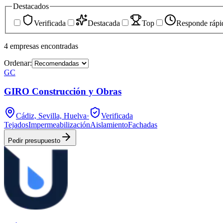
Destacados
Verificada
Destacada
Top
Responde rápi
4
empresas
encontradas
Ordenar:
GC
GIRO Construcción y Obras
Cádiz, Sevilla, Huelva
·
Verificada
Tejados
Impermeabilización
Aislamiento
Fachadas
Pedir presupuesto