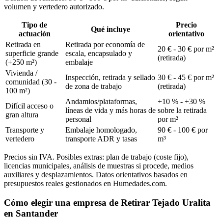
volumen y vertedero autorizado.
Tipo de
Precio
Qué incluye
actuación
orientativo
Retirada en
Retirada por economía de
20 € - 30 € por m²
superficie grande
escala, encapsulado y
(retirada)
(+250 m²)
embalaje
Vivienda /
Inspección, retirada y sellado
30 € - 45 € por m²
comunidad (30 -
de zona de trabajo
(retirada)
100 m²)
Andamios/plataformas,
+10 % - +30 %
Difícil acceso o
líneas de vida y más horas de
sobre la retirada
gran altura
personal
por m²
Transporte y
Embalaje homologado,
90 € - 100 € por
vertedero
transporte ADR y tasas
m³
Precios sin IVA. Posibles extras: plan de trabajo (coste fijo),
licencias municipales, análisis de muestras si procede, medios
auxiliares y desplazamientos. Datos orientativos basados en
presupuestos reales gestionados en Humedades.com.
Cómo elegir una empresa de Retirar Tejado Uralita
en Santander