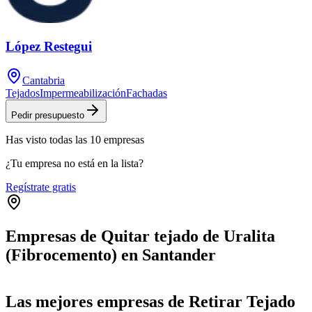
López Restegui
Cantabria
Tejados
Impermeabilización
Fachadas
Pedir presupuesto
Has visto
todas las
10
empresas
¿Tu empresa no está en la lista?
Regístrate gratis
Empresas de Quitar tejado de Uralita
(Fibrocemento) en Santander
Leaflet
|
©
OpenStreetMap
+
Las mejores empresas de Retirar Tejado