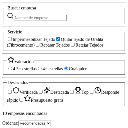
Buscar
empresa
Servicio
Impermeabilizar Tejado
Quitar tejado de Uralita
(Fibrocemento)
Reparar Tejados
Retejar Tejados
Valoración
4.5+ estrellas
4+ estrellas
Cualquiera
Destacados
Verificada
Destacada
Top
Responde
rápido
Presupuesto gratis
10
empresas
encontradas
Ordenar: