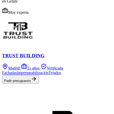
en Getafe
Muy experta
TRUST BUILDING
Madrid
·
11
años
·
Verificada
Fachadas
Impermeabilización
Tejados
Pedir presupuesto