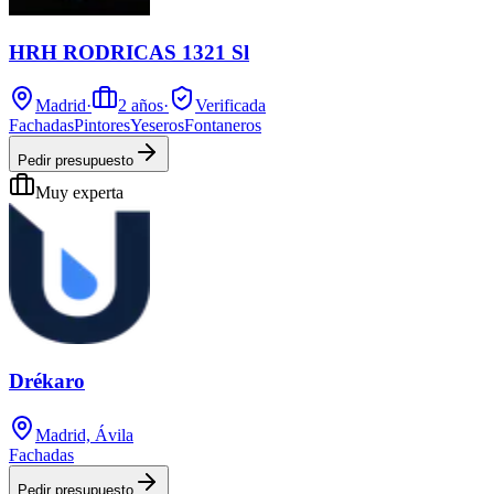
HRH RODRICAS 1321 Sl
Madrid
·
2
años
·
Verificada
Fachadas
Pintores
Yeseros
Fontaneros
Pedir presupuesto
Muy experta
Drékaro
Madrid, Ávila
Fachadas
Pedir presupuesto