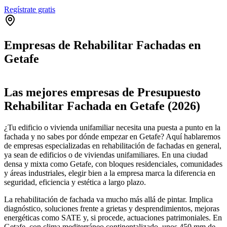
Regístrate gratis
Empresas de Rehabilitar Fachadas en
Getafe
Leaflet
|
©
OpenStreetMap
+
Las mejores empresas de Presupuesto
−
Rehabilitar Fachada en Getafe (2026)
¿Tu edificio o vivienda unifamiliar necesita una puesta a punto en la
fachada y no sabes por dónde empezar en Getafe? Aquí hablaremos
de empresas especializadas en rehabilitación de fachadas en general,
ya sean de edificios o de viviendas unifamiliares. En una ciudad
densa y mixta como Getafe, con bloques residenciales, comunidades
y áreas industriales, elegir bien a la empresa marca la diferencia en
seguridad, eficiencia y estética a largo plazo.
La rehabilitación de fachada va mucho más allá de pintar. Implica
diagnóstico, soluciones frente a grietas y desprendimientos, mejoras
energéticas como SATE y, si procede, actuaciones patrimoniales. En
Getafe, con clima mediterráneo continentalizado, unos 450 mm de