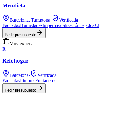
Mendieta
Barcelona, Tarragona
·
Verificada
Fachadas
Humedades
Impermeabilización
Tejados
+
3
Pedir presupuesto
Muy experta
R
Refohogar
Barcelona
·
Verificada
Fachadas
Pintores
Fontaneros
Pedir presupuesto