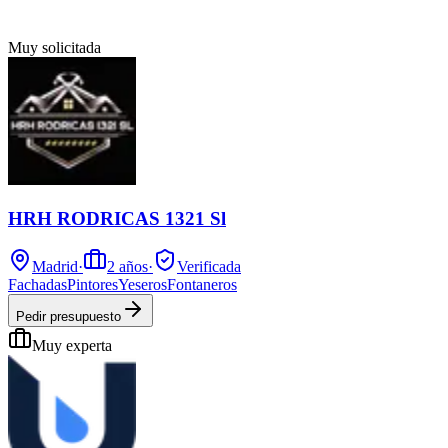
Muy solicitada
HRH RODRICAS 1321 Sl
Madrid
·
2
años
·
Verificada
Fachadas
Pintores
Yeseros
Fontaneros
Pedir presupuesto
Muy experta