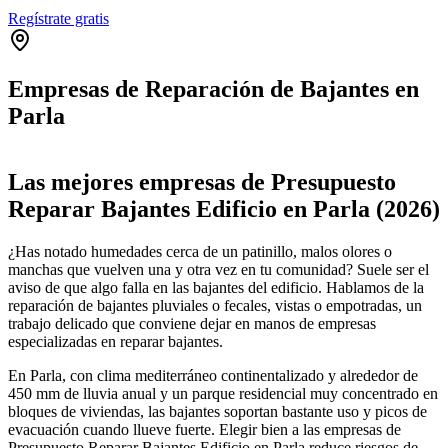
Regístrate gratis
Empresas de Reparación de Bajantes en
Parla
Leaflet
|
©
OpenStreetMap
+
Las mejores empresas de Presupuesto
−
Reparar Bajantes Edificio en Parla (2026)
¿Has notado humedades cerca de un patinillo, malos olores o
manchas que vuelven una y otra vez en tu comunidad? Suele ser el
aviso de que algo falla en las bajantes del edificio. Hablamos de la
reparación de bajantes pluviales o fecales, vistas o empotradas, un
trabajo delicado que conviene dejar en manos de empresas
especializadas en reparar bajantes.
En Parla, con clima mediterráneo continentalizado y alrededor de
450 mm de lluvia anual y un parque residencial muy concentrado en
bloques de viviendas, las bajantes soportan bastante uso y picos de
evacuación cuando llueve fuerte. Elegir bien a las empresas de
Presupuesto Reparar Bajantes Edificio en Parla reduce riesgos de