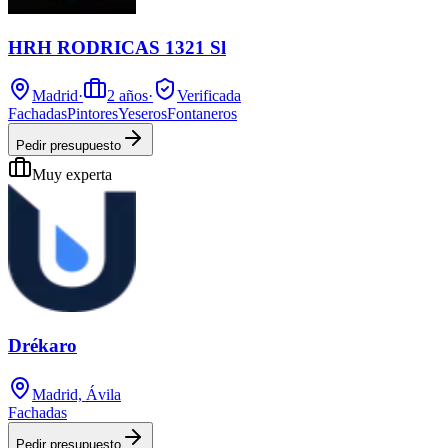
HRH RODRICAS 1321 Sl
Madrid
·
2
años
·
Verificada
Fachadas
Pintores
Yeseros
Fontaneros
Pedir presupuesto
Muy experta
Drékaro
Madrid, Ávila
Fachadas
Pedir presupuesto