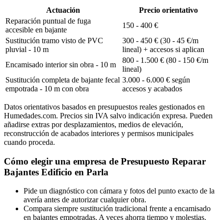
Actuación
Precio orientativo
Reparación puntual de fuga
150 - 400 €
accesible en bajante
Sustitución tramo visto de PVC
300 - 450 € (30 - 45 €/m
pluvial - 10 m
lineal) + accesos si aplican
800 - 1.500 € (80 - 150 €/m
Encamisado interior sin obra - 10 m
lineal)
Sustitución completa de bajante fecal
3.000 - 6.000 € según
empotrada - 10 m con obra
accesos y acabados
Datos orientativos basados en presupuestos reales gestionados en
Humedades.com. Precios sin IVA salvo indicación expresa. Pueden
añadirse extras por desplazamientos, medios de elevación,
reconstrucción de acabados interiores y permisos municipales
cuando proceda.
Cómo elegir una empresa de Presupuesto Reparar
Bajantes Edificio en Parla
Pide un diagnóstico con cámara y fotos del punto exacto de la
avería antes de autorizar cualquier obra.
Compara siempre sustitución tradicional frente a encamisado
en bajantes empotradas. A veces ahorra tiempo y molestias.