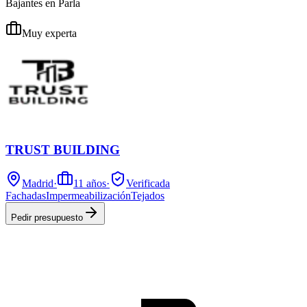
Bajantes en Parla
Muy experta
TRUST BUILDING
Madrid
·
11
años
·
Verificada
Fachadas
Impermeabilización
Tejados
Pedir presupuesto