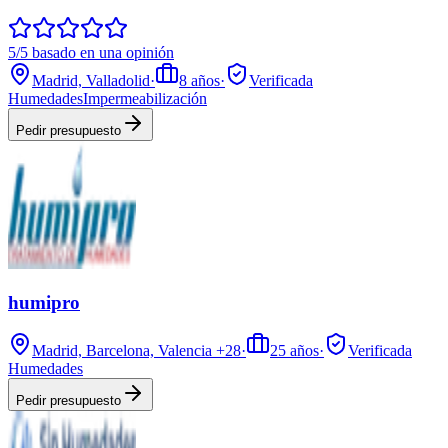
5/5 basado en una opinión
Madrid, Valladolid
·
8
años
·
Verificada
Humedades
Impermeabilización
Pedir presupuesto
humipro
Madrid, Barcelona, Valencia
+28
·
25
años
·
Verificada
Humedades
Pedir presupuesto