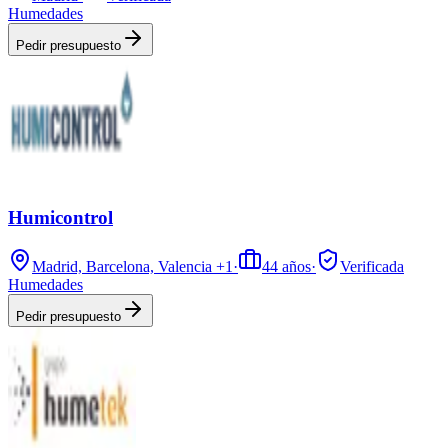
Humedades
Pedir presupuesto
Humicontrol
Madrid, Barcelona, Valencia
+1
·
44
años
·
Verificada
Humedades
Pedir presupuesto