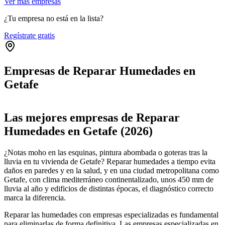
Ver más empresas
¿Tu empresa no está en la lista?
Regístrate gratis
Empresas de Reparar Humedades en
Getafe
Leaflet
|
©
OpenStreetMap
+
Las mejores empresas de Reparar
−
Humedades en Getafe (2026)
¿Notas moho en las esquinas, pintura abombada o goteras tras la
lluvia en tu vivienda de Getafe? Reparar humedades a tiempo evita
daños en paredes y en la salud, y en una ciudad metropolitana como
Getafe, con clima mediterráneo continentalizado, unos 450 mm de
lluvia al año y edificios de distintas épocas, el diagnóstico correcto
marca la diferencia.
Reparar las humedades con empresas especializadas es fundamental
para eliminarlas de forma definitiva. Las empresas especializadas en