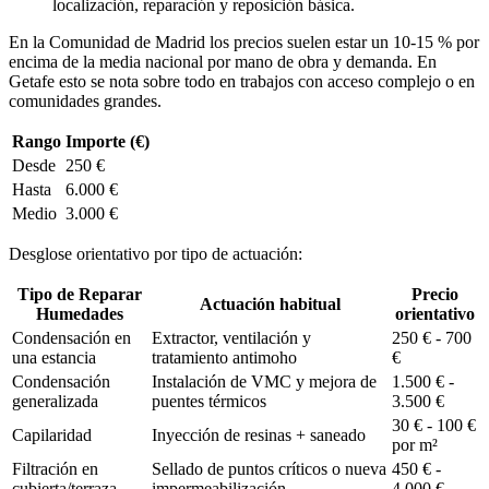
localización, reparación y reposición básica.
En la Comunidad de Madrid los precios suelen estar un 10-15 % por
encima de la media nacional por mano de obra y demanda. En
Getafe esto se nota sobre todo en trabajos con acceso complejo o en
comunidades grandes.
Rango
Importe (€)
Desde
250 €
Hasta
6.000 €
Medio
3.000 €
Desglose orientativo por tipo de actuación:
Tipo de Reparar
Precio
Actuación habitual
Humedades
orientativo
Condensación en
Extractor, ventilación y
250 € - 700
una estancia
tratamiento antimoho
€
Condensación
Instalación de VMC y mejora de
1.500 € -
generalizada
puentes térmicos
3.500 €
30 € - 100 €
Capilaridad
Inyección de resinas + saneado
por m²
Filtración en
Sellado de puntos críticos o nueva
450 € -
cubierta/terraza
impermeabilización
4.000 €