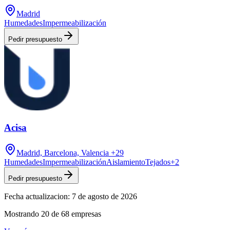
Madrid
Humedades
Impermeabilización
Pedir presupuesto
Acisa
Madrid, Barcelona, Valencia
+29
Humedades
Impermeabilización
Aislamiento
Tejados
+
2
Pedir presupuesto
Fecha actualizacion:
7 de agosto de 2026
Mostrando
20
de
68
empresas