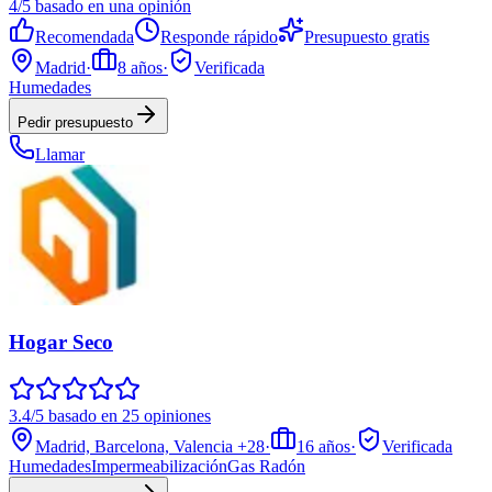
4/5 basado en una opinión
Recomendada
Responde rápido
Presupuesto gratis
Madrid
·
8
años
·
Verificada
Humedades
Pedir presupuesto
Llamar
Hogar Seco
3.4/5 basado en 25 opiniones
Madrid, Barcelona, Valencia
+28
·
16
años
·
Verificada
Humedades
Impermeabilización
Gas Radón