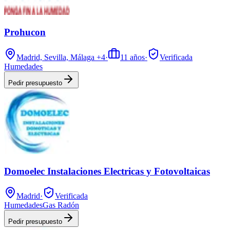
Prohucon
Madrid, Sevilla, Málaga
+4
·
11
años
·
Verificada
Humedades
Pedir presupuesto
Domoelec Instalaciones Electricas y Fotovoltaicas
Madrid
·
Verificada
Humedades
Gas Radón
Pedir presupuesto