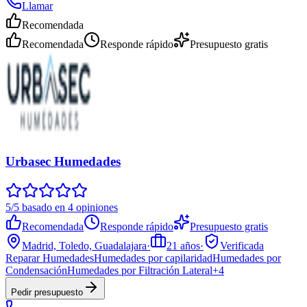
Llamar
Recomendada
Recomendada
Responde rápido
Presupuesto gratis
Urbasec Humedades
5/5 basado en 4 opiniones
Recomendada
Responde rápido
Presupuesto gratis
Madrid, Toledo, Guadalajara
·
21
años
·
Verificada
Reparar Humedades
Humedades por capilaridad
Humedades por
Condensación
Humedades por Filtración Lateral
+
4
Pedir presupuesto