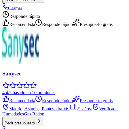
Llamar
Responde rápido
Recomendada
Responde rápido
Presupuesto gratis
Sanysec
4.4/5 basado en 10 opiniones
Recomendada
Responde rápido
Presupuesto gratis
Madrid, Asturias, Pontevedra
+6
·
21
años
·
Verificada
Humedades
Gas Radón
Pedir presupuesto