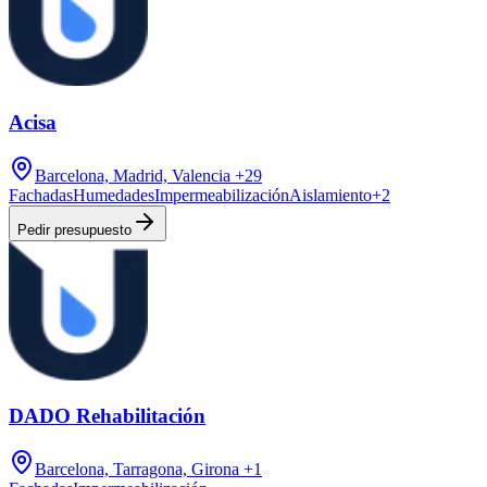
Acisa
Barcelona, Madrid, Valencia
+29
Fachadas
Humedades
Impermeabilización
Aislamiento
+
2
Pedir presupuesto
DADO Rehabilitación
Barcelona, Tarragona, Girona
+1