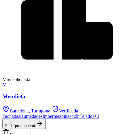
Muy solicitada
M
Mendieta
Barcelona, Tarragona
·
Verificada
Fachadas
Humedades
Impermeabilización
Tejados
+
3
Pedir presupuesto