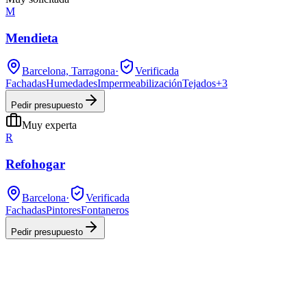
M
Mendieta
Barcelona, Tarragona
·
Verificada
Fachadas
Humedades
Impermeabilización
Tejados
+
3
Pedir presupuesto
Muy experta
R
Refohogar
Barcelona
·
Verificada
Fachadas
Pintores
Fontaneros
Pedir presupuesto