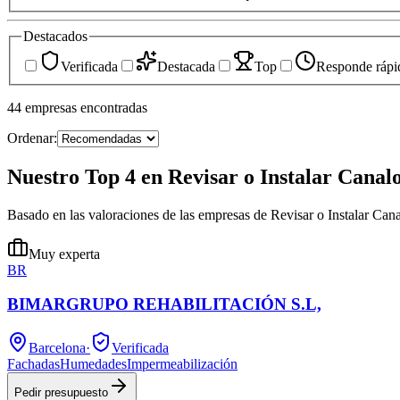
Destacados
Verificada
Destacada
Top
Responde rápi
44
empresas
encontradas
Ordenar:
Nuestro Top 4 en Revisar o Instalar Canal
Basado en las valoraciones de las empresas de Revisar o Instalar C
Muy experta
BR
BIMARGRUPO REHABILITACIÓN S.L,
Barcelona
·
Verificada
Fachadas
Humedades
Impermeabilización
Pedir presupuesto