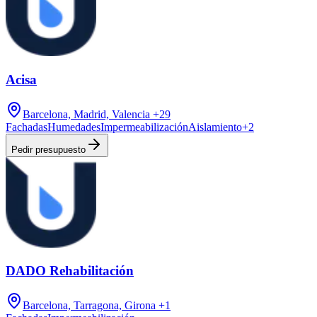
Acisa
Barcelona, Madrid, Valencia
+29
Fachadas
Humedades
Impermeabilización
Aislamiento
+
2
Pedir presupuesto
DADO Rehabilitación
Barcelona, Tarragona, Girona
+1