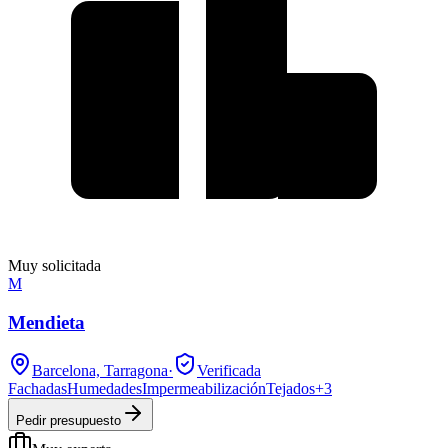
Muy solicitada
M
Mendieta
Barcelona, Tarragona
·
Verificada
Fachadas
Humedades
Impermeabilización
Tejados
+
3
Pedir presupuesto