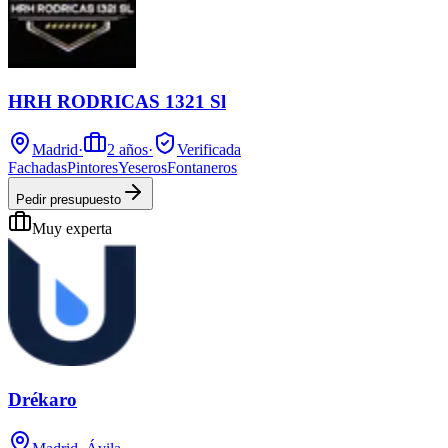
HRH RODRICAS 1321 Sl
Madrid
·
2
años
·
Verificada
Fachadas
Pintores
Yeseros
Fontaneros
Pedir presupuesto
Muy experta
Drékaro