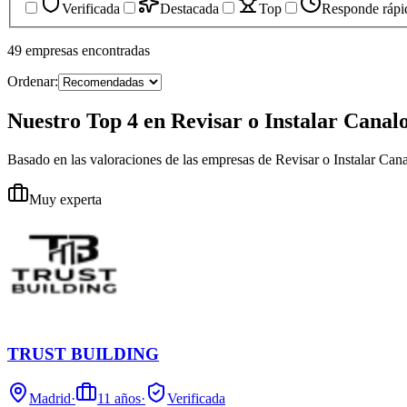
Verificada
Destacada
Top
Responde rápi
49
empresas
encontradas
Ordenar:
Nuestro Top 4 en Revisar o Instalar Canal
Basado en las valoraciones de las empresas de Revisar o Instalar Can
Muy experta
TRUST BUILDING
Madrid
·
11
años
·
Verificada