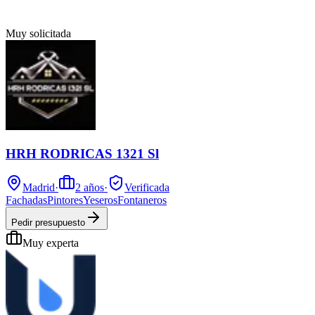
Muy solicitada
HRH RODRICAS 1321 Sl
Madrid
·
2
años
·
Verificada
Fachadas
Pintores
Yeseros
Fontaneros
Pedir presupuesto
Muy experta