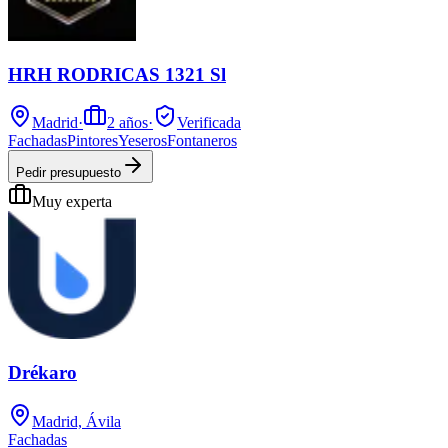
HRH RODRICAS 1321 Sl
Madrid
·
2
años
·
Verificada
Fachadas
Pintores
Yeseros
Fontaneros
Pedir presupuesto
Muy experta
Drékaro
Madrid, Ávila
Fachadas