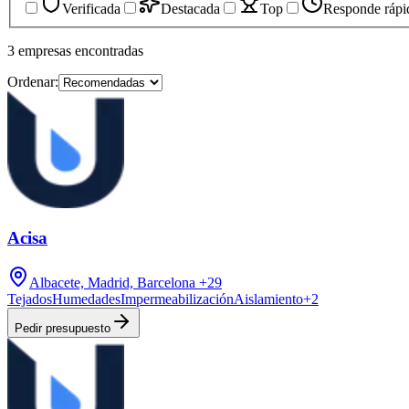
Verificada
Destacada
Top
Responde rápi
3
empresas
encontradas
Ordenar:
Acisa
Albacete, Madrid, Barcelona
+29
Tejados
Humedades
Impermeabilización
Aislamiento
+
2
Pedir presupuesto