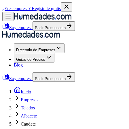
¿Eres empresa?
Regístrate gratis
Soy empresa
Pedir Presupuesto
Directorio de Empresas
Guías de Precios
Blog
Soy empresa
Pedir Presupuesto
Inicio
Empresas
Tejados
Albacete
Caudete