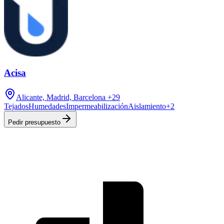
Acisa
Alicante, Madrid, Barcelona
+29
Tejados
Humedades
Impermeabilización
Aislamiento
+
2
Pedir presupuesto