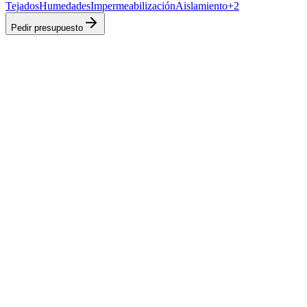
Tejados
Humedades
Impermeabilización
Aislamiento
+
2
Pedir presupuesto