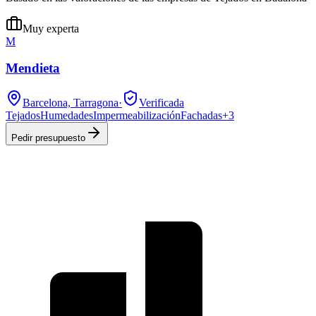
Muy experta
M
Mendieta
Barcelona, Tarragona
·
Verificada
Tejados
Humedades
Impermeabilización
Fachadas
+
3
Pedir presupuesto