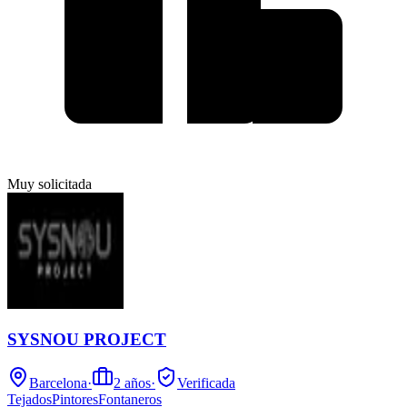
Muy solicitada
SYSNOU PROJECT
Barcelona
·
2
años
·
Verificada
Tejados
Pintores
Fontaneros