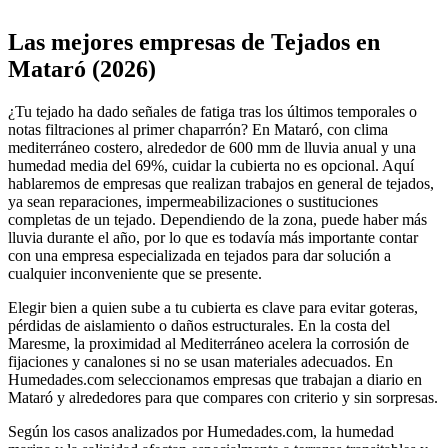
Leaflet
|
©
OpenStreetMap
+
Las mejores empresas de Tejados en
−
Mataró (2026)
¿Tu tejado ha dado señales de fatiga tras los últimos temporales o
notas filtraciones al primer chaparrón? En Mataró, con clima
mediterráneo costero, alrededor de 600 mm de lluvia anual y una
humedad media del 69%, cuidar la cubierta no es opcional. Aquí
hablaremos de empresas que realizan trabajos en general de tejados,
ya sean reparaciones, impermeabilizaciones o sustituciones
completas de un tejado. Dependiendo de la zona, puede haber más
lluvia durante el año, por lo que es todavía más importante contar
con una empresa especializada en tejados para dar solución a
cualquier inconveniente que se presente.
Elegir bien a quien sube a tu cubierta es clave para evitar goteras,
pérdidas de aislamiento o daños estructurales. En la costa del
Maresme, la proximidad al Mediterráneo acelera la corrosión de
fijaciones y canalones si no se usan materiales adecuados. En
Humedades.com seleccionamos empresas que trabajan a diario en
Mataró y alrededores para que compares con criterio y sin sorpresas.
Según los casos analizados por Humedades.com, la humedad