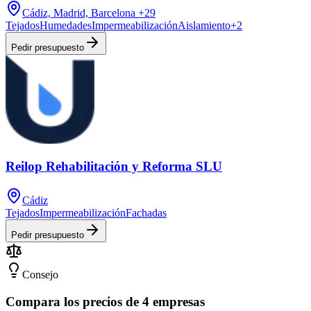
Cádiz, Madrid, Barcelona
+29
Tejados
Humedades
Impermeabilización
Aislamiento
+
2
Pedir presupuesto
Reilop Rehabilitación y Reforma SLU
Cádiz
Tejados
Impermeabilización
Fachadas
Pedir presupuesto
Consejo
Compara los precios de 4 empresas