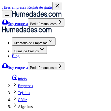
¿Eres empresa?
Regístrate gratis
Soy empresa
Pedir Presupuesto
Directorio de Empresas
Guías de Precios
Blog
Soy empresa
Pedir Presupuesto
Inicio
Empresas
Tejados
Cádiz
Algeciras