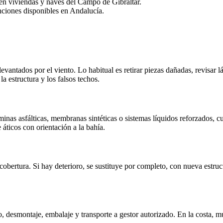
s en viviendas y naves del Campo de Gibraltar.
nciones disponibles en Andalucía.
s levantados por el viento. Lo habitual es retirar piezas dañadas, revisa
la estructura y los falsos techos.
áminas asfálticas, membranas sintéticas o sistemas líquidos reforzados, 
 áticos con orientación a la bahía.
cobertura. Si hay deterioro, se sustituye por completo, con nueva estruc
, desmontaje, embalaje y transporte a gestor autorizado. En la costa, m