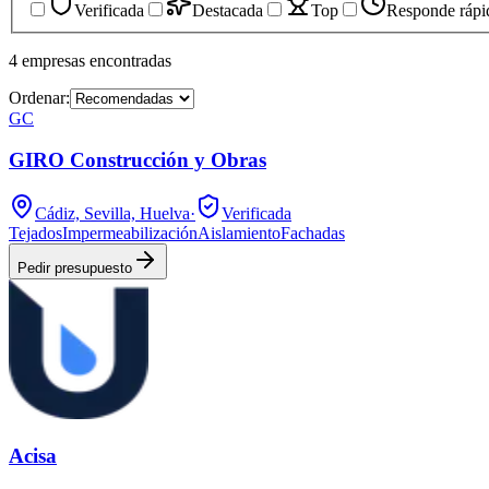
Verificada
Destacada
Top
Responde rápi
4
empresas
encontradas
Ordenar:
GC
GIRO Construcción y Obras
Cádiz, Sevilla, Huelva
·
Verificada
Tejados
Impermeabilización
Aislamiento
Fachadas
Pedir presupuesto
Acisa