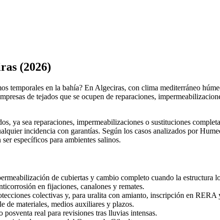
ras (2026)
imos temporales en la bahía? En Algeciras, con clima mediterráneo húmed
 empresas de tejados que se ocupen de reparaciones, impermeabilizacion
os, ya sea reparaciones, impermeabilizaciones o sustituciones completa
ualquier incidencia con garantías. Según los casos analizados por Hume
n ser específicos para ambientes salinos.
permeabilización de cubiertas y cambio completo cuando la estructura lo
ticorrosión en fijaciones, canalones y remates.
ecciones colectivas y, para uralita con amianto, inscripción en RERA y 
e de materiales, medios auxiliares y plazos.
posventa real para revisiones tras lluvias intensas.